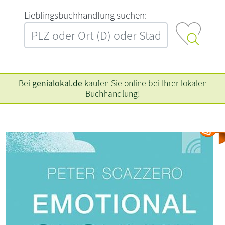
L‍i‍e‍b‍l‍i‍n‍g‍s‍b‍u‍c‍h‍h‍a‍n‍d‍l‍u‍n‍g‍ ‍s‍u‍c‍h‍e‍n‍:‍
Bei
genialokal.de
kaufen Sie online bei Ihrer lokalen
Buchhandlung!