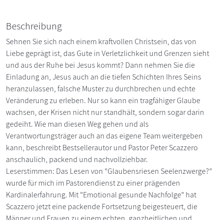
Beschreibung
Sehnen Sie sich nach einem kraftvollen Christsein, das von
Liebe geprägt ist, das Gute in Verletzlichkeit und Grenzen sieht
und aus der Ruhe bei Jesus kommt? Dann nehmen Sie die
Einladung an, Jesus auch an die tiefen Schichten Ihres Seins
heranzulassen, falsche Muster zu durchbrechen und echte
Veränderung zu erleben. Nur so kann ein tragfähiger Glaube
wachsen, der Krisen nicht nur standhält, sondern sogar darin
gedeiht. Wie man diesen Weg gehen und als
Verantwortungsträger auch an das eigene Team weitergeben
kann, beschreibt Bestsellerautor und Pastor Peter Scazzero
anschaulich, packend und nachvollziehbar.
Leserstimmen: Das Lesen von "Glaubensriesen Seelenzwerge?"
wurde für mich im Pastorendienst zu einer prägenden
Kardinalerfahrung. Mit "Emotional gesunde Nachfolge" hat
Scazzero jetzt eine packende Fortsetzung beigesteuert, die
Männer und Frauen zu einem echten, ganzheitlichen und