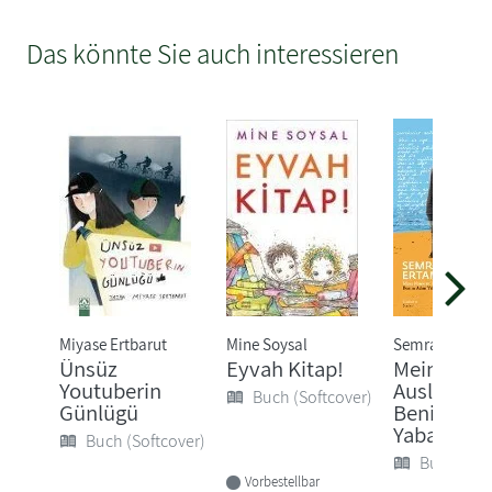
Das könnte Sie auch interessieren
Miyase Ertbarut
Mine Soysal
Semra Ertan
Ünsüz
Eyvah Kitap!
Mein Name
Youtuberin
Ausländer 
Buch (Softcover)
Günlügü
Benim Ad
Yabanci
Buch (Softcover)
Buch (Sof
Vorbestellbar