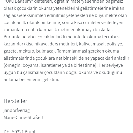
''Oku Bakalim'' defterleri, ögretim materyallerinden bagimsiz
olarak çocuklarin okuma yeteneklerini gelistirmelerine imkan
saglar. Gereksinimleri edinilmis yetenekleri ile büyümekte olan
çocuklar ilk olarak bir kelime, sonra kisa cümleler ve ilerleyen
zamanlarda daha karmasik metinler okumaya baslarlar.
Bununla beraber çocuklar farkli metinlerle okuma tecrübesi
kazanirlar (kisa hikaye, ders metinleri, kafiye, masal, polisiye,
gazete, mektup, bulmaca). Tamamlanmasi gereken okuma
alistirmalarinda çocuklara net bir sekilde ne yapacaklari anlatilir
(örnegin: boyama, isaretleme ya da birlestirme). Her seviyeye
uygun bu çalismalar çocuklarin dogru okuma ve okudugunu
anlama becerilerini gelistirir.
Hersteller
jandorfverlag
Marie-Curie-Straße 1
DE - 50321 Brühl