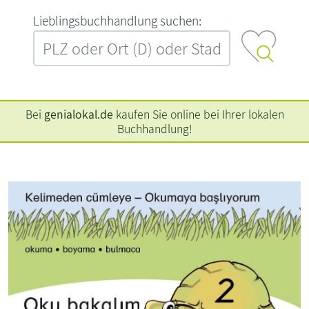
L‍i‍e‍b‍l‍i‍n‍g‍s‍b‍u‍c‍h‍h‍a‍n‍d‍l‍u‍n‍g‍ ‍s‍u‍c‍h‍e‍n‍:‍
Bei
genialokal.de
kaufen Sie online bei Ihrer lokalen
Buchhandlung!