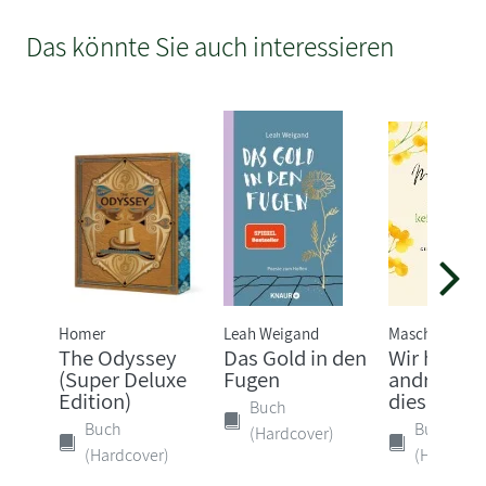
Das könnte Sie auch interessieren
Homer
Leah Weigand
Mascha Kalék
The Odyssey
Das Gold in den
Wir haben 
(Super Deluxe
Fugen
andre Zeit 
Edition)
diese
Buch
Buch
Buch
(Hardcover)
(Hardcover)
(Hardcove