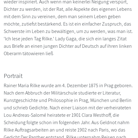
wieder inspiriert. Auch wenn man keinerlei Neigung verspürt,
Dichter zu werden, ist der Rat, alle Aspekte des eigenen Lebens
mit dem Sinn zu vereinen, dem man seinem Leben geben
möchte, zutiefst bestärkend. Es ist ein einfacher Zuspruch, das
Schwerste im Leben zu bewältigen, um zu werden, was man ist.
'Ich lese jeden Tag Rilke.' Lady Gaga, die sich ein langes Zitat
aus Briefe an einen jungen Dichter auf Deutsch auf ihren linken
Oberarm tätowieren ließ
Portrait
Rainer Maria Rilke wurde am 4. Dezember 1875 in Prag geboren.
Nach dem Abbruch der Militärschule studierte er Literatur,
Kunstgeschichte und Philosophie in Prag, München und Berlin
und schrieb Gedichte. Nach einer Liaison mit der verheirateten
Lou Andreas-Salomé heiratete er 1901 Clara Westhoff, die
Scheidung folgte schon im folgenden Jahr. Aus Geldnot nahm
Rilke Auftragsarbeiten an und reiste 1902 nach Paris, wo das
Gedicht Der Panther entstand. Rilke unternahm Reisen nach