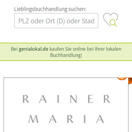
L‍i‍e‍b‍l‍i‍n‍g‍s‍b‍u‍c‍h‍h‍a‍n‍d‍l‍u‍n‍g‍ ‍s‍u‍c‍h‍e‍n‍:‍
Bei
genialokal.de
kaufen Sie online bei Ihrer lokalen
Buchhandlung!