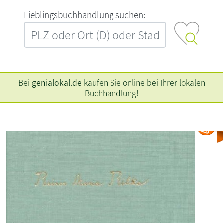
L‍i‍e‍b‍l‍i‍n‍g‍s‍b‍u‍c‍h‍h‍a‍n‍d‍l‍u‍n‍g‍ ‍s‍u‍c‍h‍e‍n‍:‍
Bei
genialokal.de
kaufen Sie online bei Ihrer lokalen
Buchhandlung!