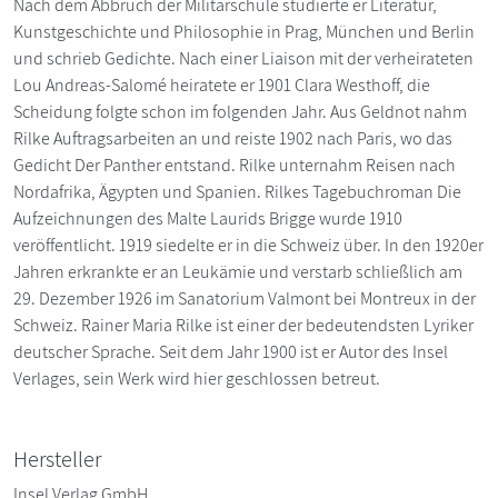
Nach dem Abbruch der Militärschule studierte er Literatur,
Kunstgeschichte und Philosophie in Prag, München und Berlin
und schrieb Gedichte. Nach einer Liaison mit der verheirateten
Lou Andreas-Salomé heiratete er 1901 Clara Westhoff, die
Scheidung folgte schon im folgenden Jahr. Aus Geldnot nahm
Rilke Auftragsarbeiten an und reiste 1902 nach Paris, wo das
Gedicht Der Panther entstand. Rilke unternahm Reisen nach
Nordafrika, Ägypten und Spanien. Rilkes Tagebuchroman Die
Aufzeichnungen des Malte Laurids Brigge wurde 1910
veröffentlicht. 1919 siedelte er in die Schweiz über. In den 1920er
Jahren erkrankte er an Leukämie und verstarb schließlich am
29. Dezember 1926 im Sanatorium Valmont bei Montreux in der
Schweiz. Rainer Maria Rilke ist einer der bedeutendsten Lyriker
deutscher Sprache. Seit dem Jahr 1900 ist er Autor des Insel
Verlages, sein Werk wird hier geschlossen betreut.
Hersteller
Insel Verlag GmbH