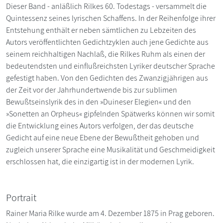
Dieser Band - anläßlich Rilkes 60. Todestags - versammelt die
Quintessenz seines lyrischen Schaffens. In der Reihenfolge ihrer
Entstehung enthält er neben sämtlichen zu Lebzeiten des
Autors veröffentlichten Gedichtzyklen auch jene Gedichte aus
seinem reichhaltigen Nachlaß, die Rilkes Ruhm als einen der
bedeutendsten und einflußreichsten Lyriker deutscher Sprache
gefestigt haben. Von den Gedichten des Zwanzigjährigen aus
der Zeit vor der Jahrhundertwende bis zur sublimen
Bewußtseinslyrik des in den »Duineser Elegien« und den
»Sonetten an Orpheus« gipfelnden Spätwerks können wir somit
die Entwicklung eines Autors verfolgen, der das deutsche
Gedicht auf eine neue Ebene der Bewußtheit gehoben und
zugleich unserer Sprache eine Musikalität und Geschmeidigkeit
erschlossen hat, die einzigartig ist in der modernen Lyrik.
Portrait
Rainer Maria Rilke wurde am 4. Dezember 1875 in Prag geboren.