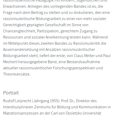
rassismuskritische Pädagogik mit Kindern, Jugendlichen und
Erwachsenen. Anliegen des vorliegenden Bandes ist es, die
Frage nach dem Beitrag zu stellen und zu diskutieren, den eine
rassismuskritische Bildungsarbeit zu einer von mehr sozialer
Gerechtigkeit geprägten Gesellschaft im Sinne von
Chancengleichheit, Partizipation, gerechtem Zugang zu
Ressourcen und sozialer Anerkennung leisten kann. Während
im Mittelpunkt dieses zweiten Bandes zu Rassismuskritik die
Auseinandersetzung mit Ansätzen rassismuskritischer
Bildungsarbeit steht, liefert der erste, von Claus Melter und Paul
Mecheril herausgegebene Band, eine Bestandsaufnahme
aktueller rassismuskritischer Forschungsperspektiven und
Theorieansätze.
Portrait
Rudolf Leiprecht (Jahrgang 1955): Prof. Dr., Direktor des
Interdisziplinären Zentrums für Bildung und Kommunikation in
Migrationsprozessen an der Carl von Ossietzky Universität