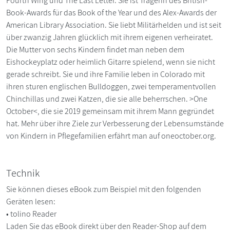
Fourth Wing und The Last Letter. Sie ist Trägerin des British-
Book-Awards für das Book of the Year und des Alex-Awards der
American Library Association. Sie liebt Militärhelden und ist seit
über zwanzig Jahren glücklich mit ihrem eigenen verheiratet.
Die Mutter von sechs Kindern findet man neben dem
Eishockeyplatz oder heimlich Gitarre spielend, wenn sie nicht
gerade schreibt. Sie und ihre Familie leben in Colorado mit
ihren sturen englischen Bulldoggen, zwei temperamentvollen
Chinchillas und zwei Katzen, die sie alle beherrschen. >One
October<, die sie 2019 gemeinsam mit ihrem Mann gegründet
hat. Mehr über ihre Ziele zur Verbesserung der Lebensumstände
von Kindern in Pflegefamilien erfährt man auf oneoctober.org.
Technik
Sie können dieses eBook zum Beispiel mit den folgenden
Geräten lesen:
• tolino Reader
Laden Sie das eBook direkt über den Reader-Shop auf dem