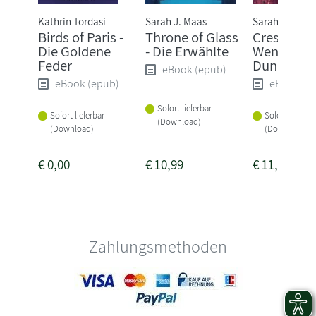
Kathrin Tordasi
Sarah J. Maas
Sarah J. Maas
Birds of Paris -
Throne of Glass
Crescent C
Die Goldene
- Die Erwählte
Wenn das
Feder
Dunkel er
eBook (epub)
eBook (epub)
eBook (e
Sofort lieferbar
Sofort lieferbar
Sofort lieferba
(Download)
(Download)
(Download)
€
0,00
€
10,99
€
11,99
Zahlungsmethoden