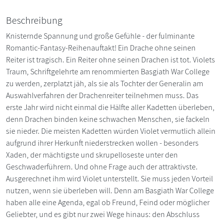
Beschreibung
Knisternde Spannung und große Gefühle - der fulminante
Romantic-Fantasy-Reihenauftakt! Ein Drache ohne seinen
Reiter ist tragisch. Ein Reiter ohne seinen Drachen ist tot. Violets
Traum, Schriftgelehrte am renommierten Basgiath War College
zu werden, zerplatzt jäh, als sie als Tochter der Generalin am
Auswahlverfahren der Drachenreiter teilnehmen muss. Das
erste Jahr wird nicht einmal die Hälfte aller Kadetten überleben,
denn Drachen binden keine schwachen Menschen, sie fackeln
sie nieder. Die meisten Kadetten würden Violet vermutlich allein
aufgrund ihrer Herkunft niederstrecken wollen - besonders
Xaden, der mächtigste und skrupelloseste unter den
Geschwaderführern. Und ohne Frage auch der attraktivste.
Ausgerechnet ihm wird Violet unterstellt. Sie muss jeden Vorteil
nutzen, wenn sie überleben will. Denn am Basgiath War College
haben alle eine Agenda, egal ob Freund, Feind oder möglicher
Geliebter, und es gibt nur zwei Wege hinaus: den Abschluss