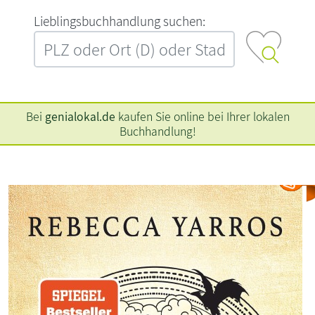
L‍i‍e‍b‍l‍i‍n‍g‍s‍b‍u‍c‍h‍h‍a‍n‍d‍l‍u‍n‍g‍ ‍s‍u‍c‍h‍e‍n‍:‍
Bei
genialokal.de
kaufen Sie online bei Ihrer lokalen
Buchhandlung!