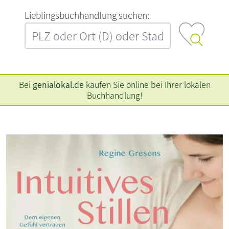
L‍i‍e‍b‍l‍i‍n‍g‍s‍b‍u‍c‍h‍h‍a‍n‍d‍l‍u‍n‍g‍ ‍s‍u‍c‍h‍e‍n‍:‍
Bei
genialokal.de
kaufen Sie online bei Ihrer lokalen
Buchhandlung!