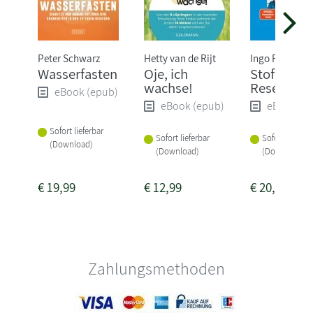
Peter Schwarz
Hetty van de Rijt
Ingo Froböse
Wasserfasten
Oje, ich
Stoffwechs
wachse!
Reset
eBook (epub)
eBook (epub)
eBook (e
Sofort lieferbar
Sofort lieferbar
Sofort lieferba
(Download)
(Download)
(Download)
€
19,99
€
12,99
€
20,99
Zahlungsmethoden