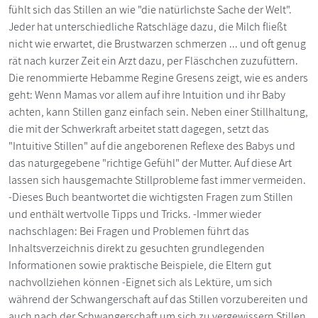
fühlt sich das Stillen an wie "die natürlichste Sache der Welt".
Jeder hat unterschiedliche Ratschläge dazu, die Milch fließt
nicht wie erwartet, die Brustwarzen schmerzen ... und oft genug
rät nach kurzer Zeit ein Arzt dazu, per Fläschchen zuzufüttern.
Die renommierte Hebamme Regine Gresens zeigt, wie es anders
geht: Wenn Mamas vor allem auf ihre Intuition und ihr Baby
achten, kann Stillen ganz einfach sein. Neben einer Stillhaltung,
die mit der Schwerkraft arbeitet statt dagegen, setzt das
"Intuitive Stillen" auf die angeborenen Reflexe des Babys und
das naturgegebene "richtige Gefühl" der Mutter. Auf diese Art
lassen sich hausgemachte Stillprobleme fast immer vermeiden.
-Dieses Buch beantwortet die wichtigsten Fragen zum Stillen
und enthält wertvolle Tipps und Tricks. -Immer wieder
nachschlagen: Bei Fragen und Problemen führt das
Inhaltsverzeichnis direkt zu gesuchten grundlegenden
Informationen sowie praktische Beispiele, die Eltern gut
nachvollziehen können -Eignet sich als Lektüre, um sich
während der Schwangerschaft auf das Stillen vorzubereiten und
auch nach der Schwangerschaft um sich zu vergewissern Stillen