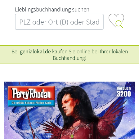
L‍i‍e‍b‍l‍i‍n‍g‍s‍b‍u‍c‍h‍h‍a‍n‍d‍l‍u‍n‍g‍ ‍s‍u‍c‍h‍e‍n‍:‍
Bei
genialokal.de
kaufen Sie online bei Ihrer lokalen
Buchhandlung!