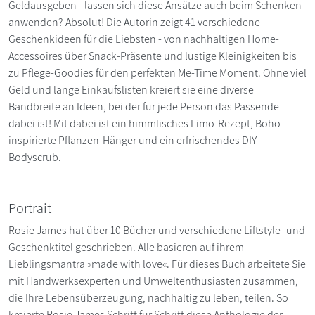
Geldausgeben - lassen sich diese Ansätze auch beim Schenken
anwenden? Absolut! Die Autorin zeigt 41 verschiedene
Geschenkideen für die Liebsten - von nachhaltigen Home-
Accessoires über Snack-Präsente und lustige Kleinigkeiten bis
zu Pflege-Goodies für den perfekten Me-Time Moment. Ohne viel
Geld und lange Einkaufslisten kreiert sie eine diverse
Bandbreite an Ideen, bei der für jede Person das Passende
dabei ist! Mit dabei ist ein himmlisches Limo-Rezept, Boho-
inspirierte Pflanzen-Hänger und ein erfrischendes DIY-
Bodyscrub.
Portrait
Rosie James hat über 10 Bücher und verschiedene Liftstyle- und
Geschenktitel geschrieben. Alle basieren auf ihrem
Lieblingsmantra »made with love«. Für dieses Buch arbeitete Sie
mit Handwerksexperten und Umweltenthusiasten zusammen,
die Ihre Lebensüberzeugung, nachhaltig zu leben, teilen. So
kreierte Rosie James Schritt für Schritt diese Anthologie der