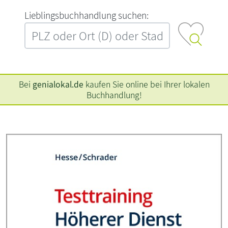
L‍i‍e‍b‍l‍i‍n‍g‍s‍b‍u‍c‍h‍h‍a‍n‍d‍l‍u‍n‍g‍ ‍s‍u‍c‍h‍e‍n‍:‍
Bei
genialokal.de
kaufen Sie online bei Ihrer lokalen
Buchhandlung!