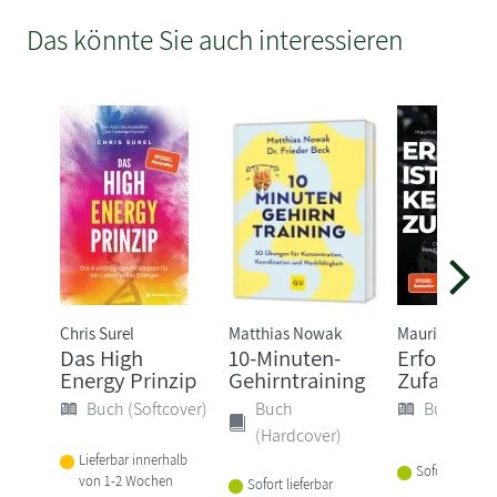
Das könnte Sie auch interessieren
Chris Surel
Matthias Nowak
Maurice Bork
Das High
10-Minuten-
Erfolg ist 
Energy Prinzip
Gehirntraining
Zufall
Buch (Softcover)
Buch
Buch (Sof
(Hardcover)
Lieferbar innerhalb
Sofort lieferba
von 1-2 Wochen
Sofort lieferbar