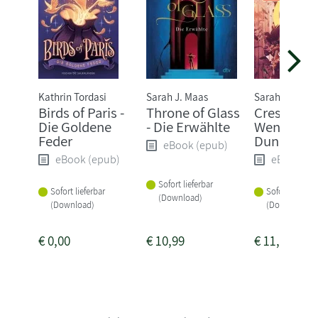
Kathrin Tordasi
Sarah J. Maas
Sarah J. Maas
Birds of Paris -
Throne of Glass
Crescent C
Die Goldene
- Die Erwählte
Wenn das
Feder
Dunkel er
eBook (epub)
eBook (epub)
eBook (e
Sofort lieferbar
Sofort lieferbar
Sofort lieferba
(Download)
(Download)
(Download)
€
0,00
€
10,99
€
11,99