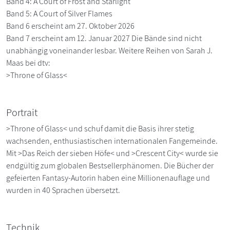
Band 4: A Court of Frost and Starlight
Band 5: A Court of Silver Flames
Band 6 erscheint am 27. Oktober 2026
Band 7 erscheint am 12. Januar 2027 Die Bände sind nicht
unabhängig voneinander lesbar. Weitere Reihen von Sarah J.
Maas bei dtv:
>Throne of Glass<
Portrait
>Throne of Glass< und schuf damit die Basis ihrer stetig
wachsenden, enthusiastischen internationalen Fangemeinde.
Mit >Das Reich der sieben Höfe< und >Crescent City< wurde sie
endgültig zum globalen Bestsellerphänomen. Die Bücher der
gefeierten Fantasy-Autorin haben eine Millionenauflage und
wurden in 40 Sprachen übersetzt.
Technik