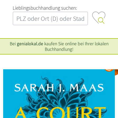
L‍i‍e‍b‍l‍i‍n‍g‍s‍b‍u‍c‍h‍h‍a‍n‍d‍l‍u‍n‍g‍ ‍s‍u‍c‍h‍e‍n‍:‍
Bei
genialokal.de
kaufen Sie online bei Ihrer lokalen
Buchhandlung!