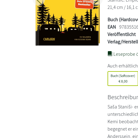
Zurück
Weiter
21,4 cm / 16,1 
Buch (Hardcov
EAN
9783551
Veröffentlicht
Verlag/Herstel
Leseprobe ö
Auch erhältlich
Buch (Softcover)
€
8,00
Beschreibu
Saša Staniši- e
unterschiedlich
Kemi beobachte
begegnet er ei
Anderssein, ei