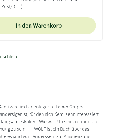
Post/DHL)
In den Warenkorb
nschliste
 Kemi wird im Ferienlager Teil einer Gruppe
ndersiger ist, für den sich Kemi sehr interessiert.
 langsam eskaliert. Wie weit? In seinen Träumen
d mutig zu sein. WOLF ist ein Buch über das
ritte es sind vom Anderssein zur Ausgrenzung.