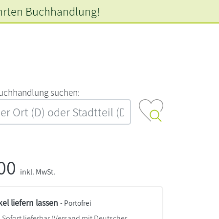
hrten
Buchhandlung!
‍u‍c‍h‍h‍a‍n‍d‍l‍u‍n‍g‍ ‍s‍u‍c‍h‍e‍n‍:‍
,00
inkl. MwSt.
kel liefern lassen
- Portofrei
Sofort lieferbar
(Versand mit Deutscher