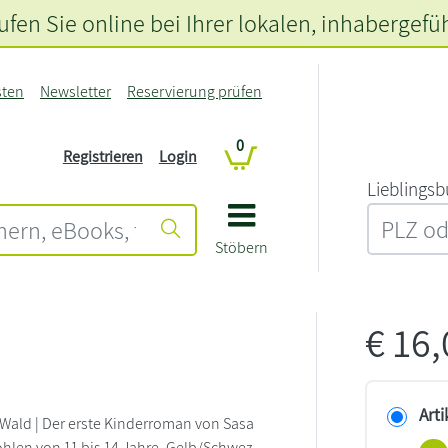
fen Sie online bei Ihrer lokalen
, inhabergefü
sten
Newsletter
Reservierung prüfen
0
Registrieren
Login
L‍i‍e‍b‍l‍i‍n‍g‍s‍b
Stöbern
€
16
Arti
 Wald | Der erste Kinderroman von Sasa
ohlen von 11 bis 14 Jahre. Gelb/Schwez.