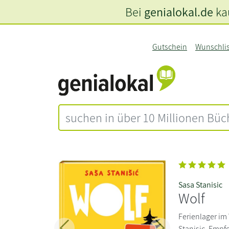
Bei
genialokal.de
kau
Gutschein
Wunschli
Sasa Stanisic
Wolf
Ferienlager im
Stanisic. Empf