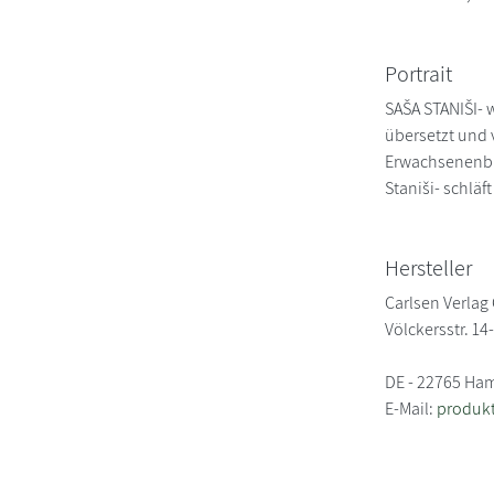
Portrait
SAŠA STANIŠI- 
übersetzt und 
Erwachsenenb
Staniši- schläf
Hersteller
Carlsen Verla
Völckersstr. 14
DE - 22765 Ha
E-Mail:
produkt