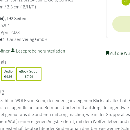
cm / 2,3 cm ( B/H/T )
er)
, 192 Seiten
652041
April 2023
ler
Carlsen Verlag GmbH
ffnen
Leseprobe herunterladen
Auf die Wu
 als:
Audio
eBook (epub)
€
9,95
€
7,99
ng
rzählt in WOLF von Kemi, der einen ganz eigenen Blick auf alles hat.
ster Jugendlicher und Betreuer. Und er trifft auf Jörg, der irgendwie a
t genau, was die anderen mit Jörg machen, wie in der Gruppe alles
nem Wolf, seiner eigenen Angst. Er lernt, mit dem Wolf zu leben un
n meisterhaft beobachtender Kinderroman darüber, wie wenige Sch