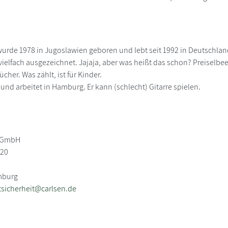
wurde 1978 in Jugoslawien geboren und lebt seit 1992 in Deutschlan
vielfach ausgezeichnet. Jajaja, aber was heißt das schon? Preiselbe
ücher. Was zählt, ist für Kinder.
t und arbeitet in Hamburg. Er kann (schlecht) Gitarre spielen.
g GmbH
-20
mburg
sicherheit@carlsen.de