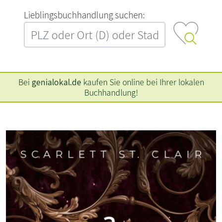
L‍i‍e‍b‍l‍i‍n‍g‍s‍b‍u‍c‍h‍h‍a‍n‍d‍l‍u‍n‍g‍ ‍s‍u‍c‍h‍e‍n‍:‍
Bei
genialokal.de
kaufen Sie online bei Ihrer lokalen
Buchhandlung!