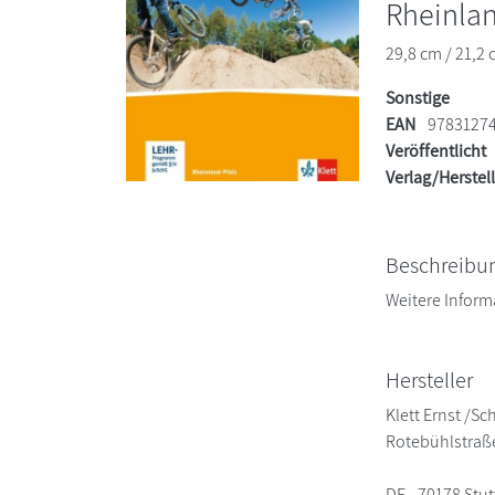
Rheinlan
29,8 cm / 21,2 
Sonstige
EAN
9783127
Veröffentlicht
Verlag/Herstel
Beschreibu
Weitere Inform
Hersteller
Klett Ernst /S
Rotebühlstraß
DE - 70178 Stut