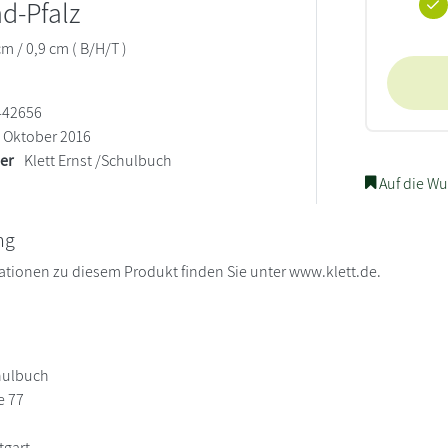
d-Pfalz
cm / 0,9 cm ( B/H/T )
442656
Oktober 2016
ler
Klett Ernst /Schulbuch
Auf die Wu
ng
ationen zu diesem Produkt finden Sie unter www.klett.de.
chulbuch
e 77
tgart