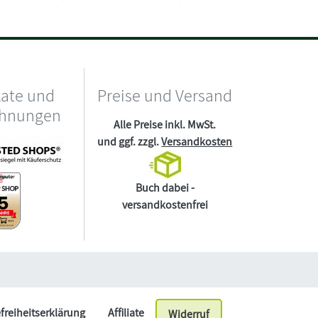
kate und
Preise und Versand
chnungen
Alle Preise inkl. MwSt.
und ggf. zzgl.
Versandkosten
Buch dabei -
versandkostenfrei
efreiheitserklärung
Affiliate
Widerruf