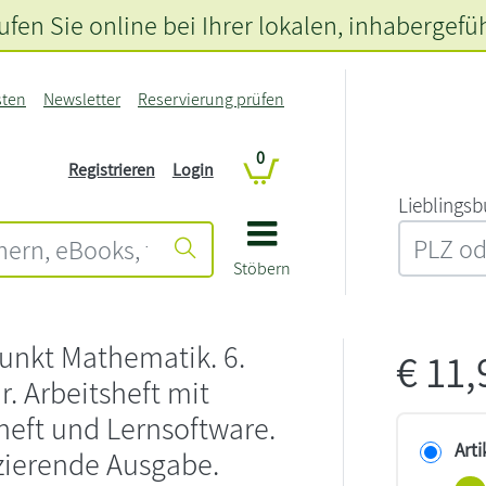
fen Sie online bei Ihrer lokalen
, inhabergefü
sten
Newsletter
Reservierung prüfen
0
Registrieren
Login
L‍i‍e‍b‍l‍i‍n‍g‍s‍b
Stöbern
unkt Mathematik. 6.
€
11
r. Arbeitsheft mit
eft und Lernsoftware.
Arti
zierende Ausgabe.