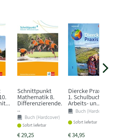
t
Schnittpunkt
Diercke Praxis SI
Schnit
10.
Mathematik 8.
1. Schulbuch.
Mathem
it...
Differenzierende.
Arbeits- un...
Differ
..
...
Buch (Hardcover)
Buch (Hardcover)
Buch 
Sofort lieferbar
Sofort lieferbar
Sofort li
€
29,25
€
34,95
€
29,25