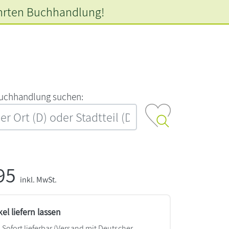
hrten
Buchhandlung!
‍u‍c‍h‍h‍a‍n‍d‍l‍u‍n‍g‍ ‍s‍u‍c‍h‍e‍n‍:‍
,95
inkl. MwSt.
kel liefern lassen
Sofort lieferbar
(Versand mit Deutscher