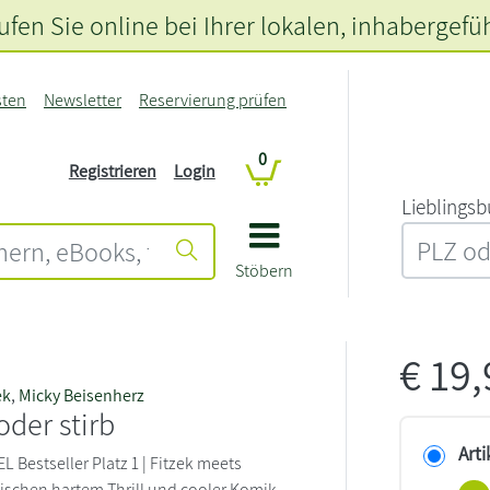
fen Sie online bei Ihrer lokalen
, inhabergefü
sten
Newsletter
Reservierung prüfen
0
Registrieren
Login
L‍i‍e‍b‍l‍i‍n‍g‍s‍b
Stöbern
€
19
ek
,
Micky Beisenherz
oder stirb
Arti
EL Bestseller Platz 1 | Fitzek meets
ischen hartem Thrill und cooler Komik.