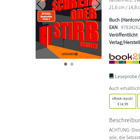
21,6 cm / 14,8 
Zurück
Weiter
Buch (Hardcov
EAN
9783426
Veröffentlicht
Verlag/Herstel
Leseprobe ö
Auch erhältlich
eBook (epub)
€
14,99
Beschreibu
ACHTUNG: Dies
alle, die Sebas