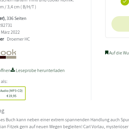
cm / 3,4 cm ( B/H/T )
er)
, 336 Seiten
282731
März 2022
ler
Droemer HC
Auf die Wu
ffnen
Leseprobe herunterladen
 als:
Audio (MP3-CD)
€
19,95
ng
es Buch kann neben einer extrem spannenden Handlung auch Spuren
tian Fitzek gern auf neuen Wegen begleiten! Carl Vorlau, mysteriöser 