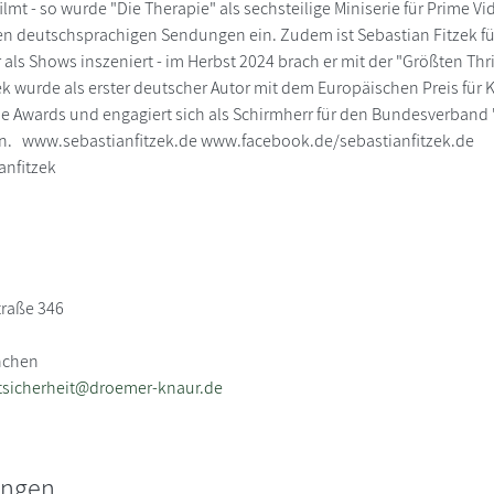
filmt - so wurde "Die Therapie" als sechsteilige Miniserie für Prime Vi
n deutschsprachigen Sendungen ein. Zudem ist Sebastian Fitzek fü
 als Shows inszeniert - im Herbst 2024 brach er mit der "Größten Thr
k wurde als erster deutscher Autor mit dem Europäischen Preis für Kri
me Awards und engagiert sich als Schirmherr für den Bundesverband "
lin. www.sebastianfitzek.de www.facebook.de/sebastianfitzek.de
ianfitzek
traße 346
nchen
tsicherheit@droemer-knaur.de
ungen