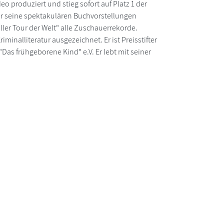
deo produziert und stieg sofort auf Platz 1 der
r seine spektakulären Buchvorstellungen
iller Tour der Welt" alle Zuschauerrekorde.
minalliteratur ausgezeichnet. Er ist Preisstifter
Das frühgeborene Kind" e.V. Er lebt mit seiner