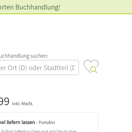
hrten
Buchhandlung!
‍u‍c‍h‍h‍a‍n‍d‍l‍u‍n‍g‍ ‍s‍u‍c‍h‍e‍n‍:‍
,99
inkl. MwSt.
kel liefern lassen
- Portofrei
Sofort lieferbar
(Versand mit Deutscher