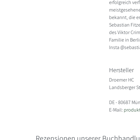
erfolgreich ver
meistgesehene
bekannt, die er
Sebastian Fitze
des Viktor Cri
Familie in Ber
Insta @sebast
Hersteller
Droemer HC
Landsberger S
DE - 80687 Mü
E-Mail:
produk
Rezensionen unserer Buchhandl