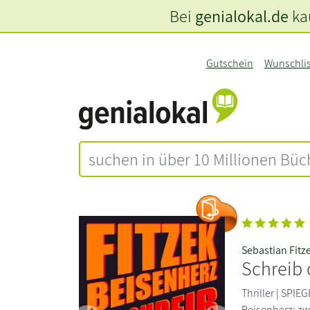
Bei
genialokal.de
kau
Gutschein
Wunschli
Sebastian Fitz
Schreib 
Thriller | SPIEG
Beisenherz: zw