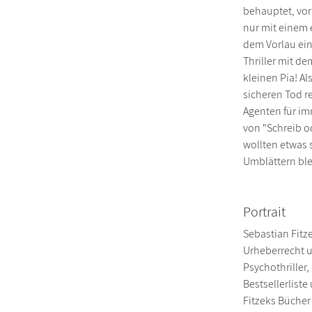
behauptet, vor
nur mit einem 
dem Vorlau ein
Thriller mit d
kleinen Pia! A
sicheren Tod r
Agenten für im
von "Schreib o
wollten etwas 
Umblättern ble
Portrait
Sebastian Fitze
Urheberrecht u
Psychothriller,
Bestsellerlist
Fitzeks Bücher