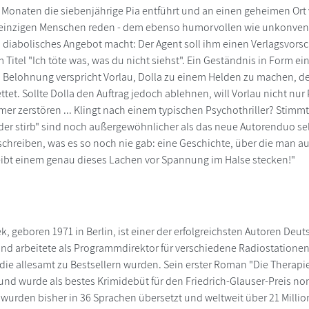
 Monaten die siebenjährige Pia entführt und an einen geheimen Ort v
einzigen Menschen reden - dem ebenso humorvollen wie unkonventi
 diabolisches Angebot macht: Der Agent soll ihm einen Verlagsvorsch
em Titel "Ich töte was, was du nicht siehst". Ein Geständnis in Form
ls Belohnung verspricht Vorlau, Dolla zu einem Helden zu machen, d
ettet. Sollte Dolla den Auftrag jedoch ablehnen, will Vorlau nicht nu
mer zerstören ... Klingt nach einem typischen Psychothriller? Stimm
der stirb" sind noch außergewöhnlicher als das neue Autorenduo selb
schreiben, was es so noch nie gab: eine Geschichte, über die man au
ibt einem genau dieses Lachen vor Spannung im Halse stecken!"
k, geboren 1971 in Berlin, ist einer der erfolgreichsten Autoren Deut
nd arbeitete als Programmdirektor für verschiedene Radiostationen 
 die allesamt zu Bestsellern wurden. Sein erster Roman "Die Therapie
e und wurde als bestes Krimidebüt für den Friedrich-Glauser-Preis no
 wurden bisher in 36 Sprachen übersetzt und weltweit über 21 Millio