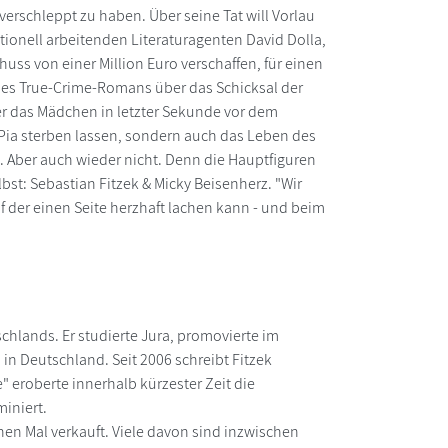
erschleppt zu haben. Über seine Tat will Vorlau
onell arbeitenden Literaturagenten David Dolla,
uss von einer Million Euro verschaffen, für einen
 eines True-Crime-Romans über das Schicksal der
er das Mädchen in letzter Sekunde vor dem
r Pia sterben lassen, sondern auch das Leben des
t. Aber auch wieder nicht. Denn die Hauptfiguren
st: Sebastian Fitzek & Micky Beisenherz. "Wir
f der einen Seite herzhaft lachen kann - und beim
schlands. Er studierte Jura, promovierte im
in Deutschland. Seit 2006 schreibt Fitzek
" eroberte innerhalb kürzester Zeit die
miniert.
nen Mal verkauft. Viele davon sind inzwischen