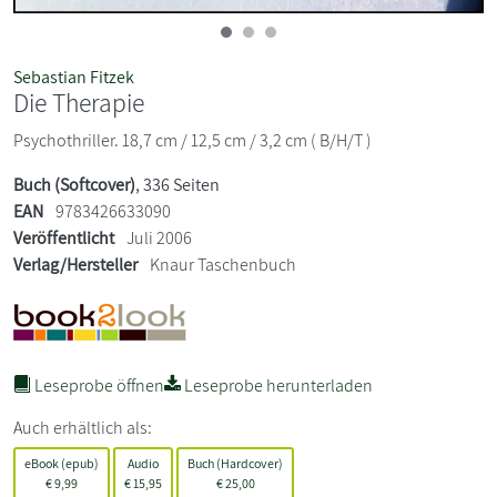
Sebastian Fitzek
Die Therapie
Psychothriller. 18,7 cm / 12,5 cm / 3,2 cm ( B/H/T )
Buch (Softcover)
, 336 Seiten
EAN
9783426633090
Veröffentlicht
Juli 2006
Verlag/Hersteller
Knaur Taschenbuch
Leseprobe öffnen
Leseprobe herunterladen
Auch erhältlich als:
eBook (epub)
Audio
Buch (Hardcover)
€
9,99
€
15,95
€
25,00