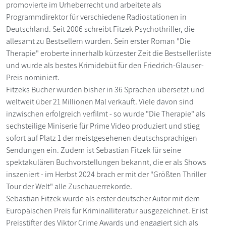
promovierte im Urheberrecht und arbeitete als
Programmdirektor für verschiedene Radiostationen in
Deutschland. Seit 2006 schreibt Fitzek Psychothriller, die
allesamt zu Bestsellern wurden. Sein erster Roman "Die
Therapie" eroberte innerhalb kürzester Zeit die Bestsellerliste
und wurde als bestes Krimidebüt für den Friedrich-Glauser-
Preis nominiert.
Fitzeks Bücher wurden bisher in 36 Sprachen übersetzt und
weltweit über 21 Millionen Mal verkauft. Viele davon sind
inzwischen erfolgreich verfilmt - so wurde "Die Therapie" als
sechsteilige Miniserie für Prime Video produziert und stieg
sofort auf Platz 1 der meistgesehenen deutschsprachigen
Sendungen ein. Zudem ist Sebastian Fitzek für seine
spektakulären Buchvorstellungen bekannt, die er als Shows
inszeniert - im Herbst 2024 brach er mit der "Größten Thriller
Tour der Welt" alle Zuschauerrekorde.
Sebastian Fitzek wurde als erster deutscher Autor mit dem
Europäischen Preis für Kriminalliteratur ausgezeichnet. Er ist
Preisstifter des Viktor Crime Awards und engagiert sich als