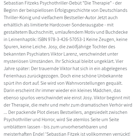
Sebastian Fitzeks Psychothriller-Debüt "Die Therapie" - der
Beginn der beispiellosen Erfolgsgeschichte von Deutschlands
Thriller-König und vielfachem Bestseller-Autor Jetzt auch
erhältlich als limitierte Hardcover-Sonderausgabe - mit
gestaltetem Buchschnitt, umlaufendem Motiv und Buchdecke
in Leinenhaptik: ISBN 978-3-426-57053-1 Keine Zeugen, keine
Spuren, keine Leiche. Josy, die zwölfjährige Tochter des
bekannten Psychiaters Viktor Larenz, verschwindet unter
mysteriösen Umständen. Ihr Schicksal bleibt ungeklärt. Vier
Jahre später: Der trauernde Viktor hat sich in ein abgelegenes
Ferienhaus zurückgezogen. Doch eine schöne Unbekannte
spürt ihn dort auf. Sie wird von Wahnvorstellungen gequält.
Darin erscheint ihr immer wieder ein kleines Mädchen, das
ebenso spurlos verschwindet wie einst Josy. Viktor beginnt mit
der Therapie, die mehr und mehr zum dramatischen Verhör wird
... Der packende Plot dieses Bestsellers, angesiedelt zwischen
Psychothriller und Horror, wird Sie atemlos Seite um Seite
umblättern lassen - bis zum unvorhersehbaren und
meisterhaften Ende! 'Sebastian Fitzek ist vollkommen verrückt!