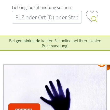
L‍i‍e‍b‍l‍i‍n‍g‍s‍b‍u‍c‍h‍h‍a‍n‍d‍l‍u‍n‍g‍ ‍s‍u‍c‍h‍e‍n‍:‍
Bei
genialokal.de
kaufen Sie online bei Ihrer lokalen
Buchhandlung!