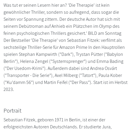
Was tut er seinen Lesern hier an? 'Die Therapie' ist kein
gewöhnlicher Thriller, sondern so aufregend, dass sogar die
Seiten vor Spannung zittern. Der deutsche Autor hat sich mit
seinem Debütroman auf Anhieb ein Plätzchen im Olymp des
feinen psychologischen Thrillers gesichert.' BILD am Sonntag
Der Bestseller 'Die Therapie' von Sebastian Fitzek: verfilmt als
sechsteilige Thriller-Serie für Amazon Prime In den Hauptrollen
spielen Stephan Kampwirth ("Dark"), Trystan Pütter ("Babylon
Berlin"), Helena Zengel ("Systemsprenger") und Emma Bading
("Der Usedom-Krimi"). Außerdem dabei sind Andrea Osvárt
("Transporter - Die Serie"), Axel Milberg ("Tatort"), Paula Kober
("Ku'damm 56") und Martin Feifel ("Der Pass"). Start ist im Herbst
2023.
Portrait
Sebastian Fitzek, geboren 1971 in Berlin, ist einer der
erfolgreichsten Autoren Deutschlands. Er studierte Jura,