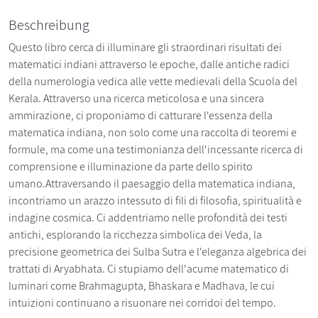
Beschreibung
Questo libro cerca di illuminare gli straordinari risultati dei
matematici indiani attraverso le epoche, dalle antiche radici
della numerologia vedica alle vette medievali della Scuola del
Kerala. Attraverso una ricerca meticolosa e una sincera
ammirazione, ci proponiamo di catturare l'essenza della
matematica indiana, non solo come una raccolta di teoremi e
formule, ma come una testimonianza dell'incessante ricerca di
comprensione e illuminazione da parte dello spirito
umano.Attraversando il paesaggio della matematica indiana,
incontriamo un arazzo intessuto di fili di filosofia, spiritualità e
indagine cosmica. Ci addentriamo nelle profondità dei testi
antichi, esplorando la ricchezza simbolica dei Veda, la
precisione geometrica dei Sulba Sutra e l'eleganza algebrica dei
trattati di Aryabhata. Ci stupiamo dell'acume matematico di
luminari come Brahmagupta, Bhaskara e Madhava, le cui
intuizioni continuano a risuonare nei corridoi del tempo.