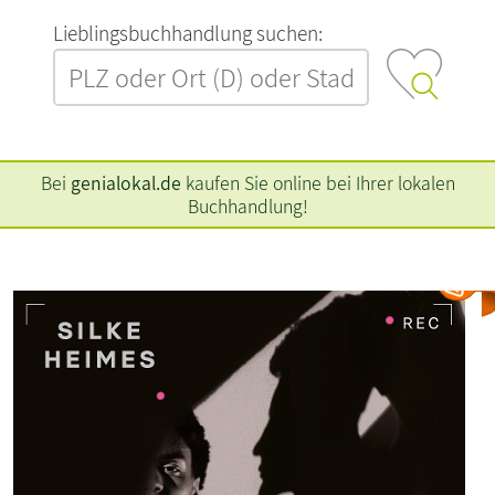
L‍i‍e‍b‍l‍i‍n‍g‍s‍b‍u‍c‍h‍h‍a‍n‍d‍l‍u‍n‍g‍ ‍s‍u‍c‍h‍e‍n‍:‍
Bei
genialokal.de
kaufen Sie online bei Ihrer lokalen
Buchhandlung!