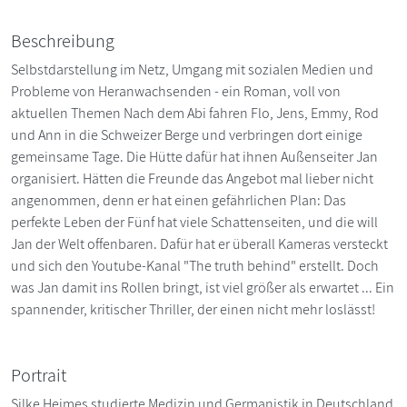
Beschreibung
Selbstdarstellung im Netz, Umgang mit sozialen Medien und
Probleme von Heranwachsenden - ein Roman, voll von
aktuellen Themen Nach dem Abi fahren Flo, Jens, Emmy, Rod
und Ann in die Schweizer Berge und verbringen dort einige
gemeinsame Tage. Die Hütte dafür hat ihnen Außenseiter Jan
organisiert. Hätten die Freunde das Angebot mal lieber nicht
angenommen, denn er hat einen gefährlichen Plan: Das
perfekte Leben der Fünf hat viele Schattenseiten, und die will
Jan der Welt offenbaren. Dafür hat er überall Kameras versteckt
und sich den Youtube-Kanal "The truth behind" erstellt. Doch
was Jan damit ins Rollen bringt, ist viel größer als erwartet ... Ein
spannender, kritischer Thriller, der einen nicht mehr loslässt!
Portrait
Silke Heimes studierte Medizin und Germanistik in Deutschland