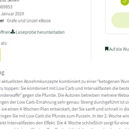
869853
Januar 2019
ler
Gräfe und Unzer eBook
ffnen
Leseprobe herunterladen
 als:
Auf die Wu
ng
 aktuellsten Abnehmkonzepte kombiniert zu einer "ketogenen Wunde
t zu toppen: Sie kombiniert mit Low Carb und Intervallfasten die b
nderwaffe" gegen die Pfunde. Die Autoren betreiben mehrere Web
gen der Low Carb-Ernährung sehr genau: Streng durchgeführt ist sie
sie einen 4-Wochen-Plan entwickelt, der Sie sanft und schnell in d
ringen Sie mit Low Carb die Pfunde zum Purzeln. In der 2. Woche wir
rkt Intervallfasten den Effekt. Die 4. Woche schließlich sorgt für ei