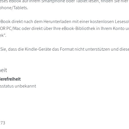
eses eBook auf Ihrem Smartphone oder Tablet lesen, finden Sie hie
phone/Tablets.
eBook direkt nach dem Herunterladen mit einer kostenlosen Lesesoft
R PC/Mac oder direkt über Ihre eBook-Bibliothek in Ihrem Konto un
ek“.
 Sie, dass die Kindle-Geräte das Format nicht unterstützen und diese
heit
ierefreiheit
itsstatus unbekannt
273