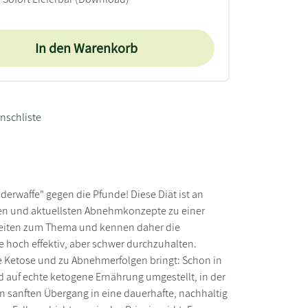
In den Warenkorb
nschliste
rwaffe" gegen die Pfunde! Diese Diät ist an
esten und aktuellsten Abnehmkonzepte zu einer
seiten zum Thema und kennen daher die
 hoch effektiv, aber schwer durchzuhalten.
ie Ketose und zu Abnehmerfolgen bringt: Schon in
d auf echte ketogene Ernährung umgestellt, in der
nen sanften Übergang in eine dauerhafte, nachhaltig