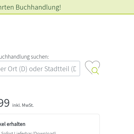
hrten
Buchhandlung!
‍u‍c‍h‍h‍a‍n‍d‍l‍u‍n‍g‍ ‍s‍u‍c‍h‍e‍n‍:‍
,99
inkl. MwSt.
kel erhalten
Sofort Lieferbar (Download)