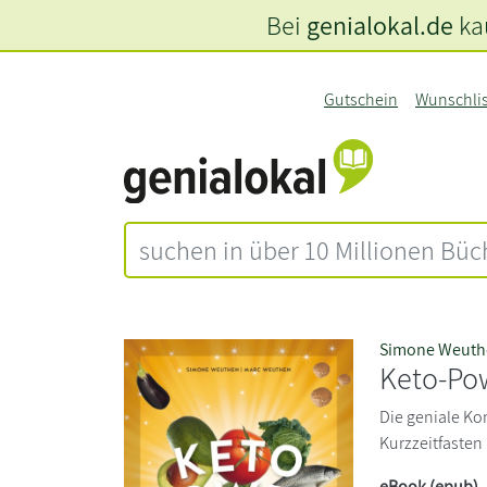
Bei
genialokal.de
kau
Gutschein
Wunschli
Simone Weuth
Keto-Po
Die geniale K
Kurzzeitfasten
eBook (epub)
,