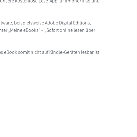
r unsere kostenlose Lese-App für iPhone/iPad und
ware, beispielsweise Adobe Digital Editions,
ter „Meine eBooks“ - „Sofort online lesen über
s eBook somit nicht auf Kindle-Geräten lesbar ist.