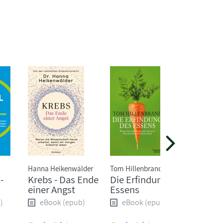
Hanna Heikenwälder
Tom Hillenbrand
Saskia Ni
-
Krebs - Das Ende
Die Erfindung des
Ein Kop
einer Angst
Essens
Gold
)
eBook (epub)
eBook (epub)
eBoo