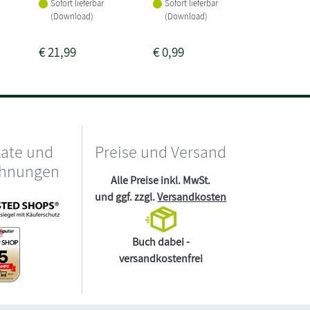
Sofort lieferbar
Sofort lieferbar
Sofort li
(Download)
(Download)
(Downlo
€
21,99
€
0,99
€
19,99
kate und
Preise und Versand
chnungen
Alle Preise inkl. MwSt.
und ggf. zzgl.
Versandkosten
Buch dabei -
versandkostenfrei