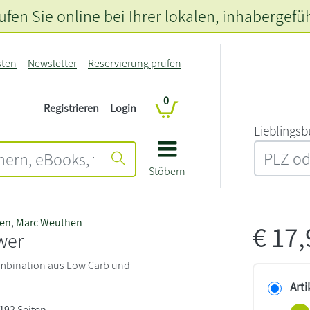
fen Sie online bei Ihrer lokalen
, inhabergefü
sten
Newsletter
Reservierung prüfen
0
Registrieren
Login
L‍i‍e‍b‍l‍i‍n‍g‍s‍b
Stöbern
en
,
Marc Weuthen
€
17
wer
ombination aus Low Carb und
Arti
 192 Seiten