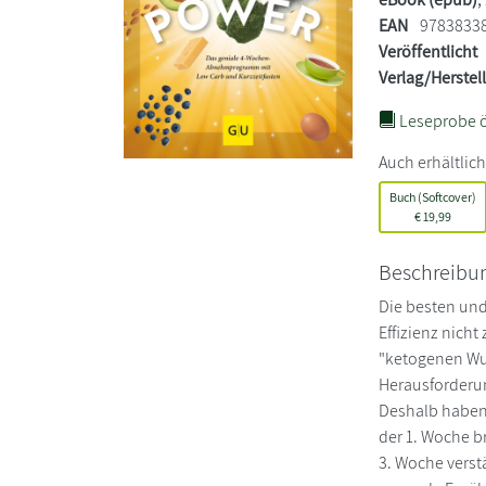
EAN
9783833
Veröffentlicht
Verlag/Herstel
Leseprobe ö
Auch erhältlich
Buch (Softcover)
€
19,99
Beschreibu
Die besten und
Effizienz nich
"ketogenen Wu
Herausforderun
Deshalb haben 
der 1. Woche b
3. Woche verstä