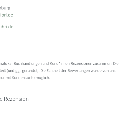
mburg
bri.de
ibri.de
enialokal-Buchhandlungen und Kund*innen-Rezensionen zusammen. Die
ilt (und ggf. gerundet). Die Echtheit der Bewertungen wurde von uns
 nur mit Kundenkonto möglich.
ne Rezension