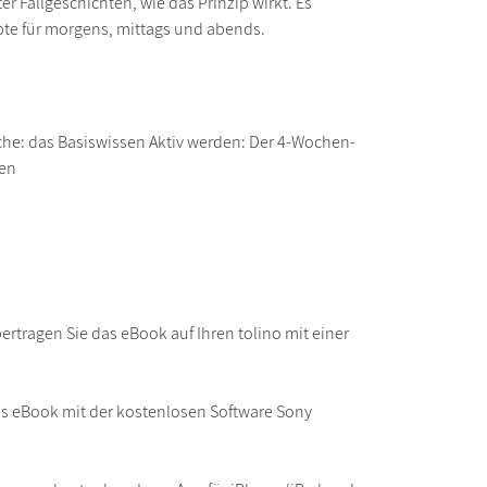
r Fallgeschichten, wie das Prinzip wirkt. Es
te für morgens, mittags und abends.
he: das Basiswissen Aktiv werden: Der 4-Wochen-
sen
rtragen Sie das eBook auf Ihren tolino mit einer
as eBook mit der kostenlosen Software Sony