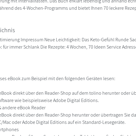
ung mit Intervallfasten. Das Buch erklärt lebendig und anhand echte
während des 4-Wochen-Programms und bietet Ihnen 70 leckere Rezep
ichnis
timierung Impressum Neue Leichtigkeit: Das Keto-Gefühl Runde Sac
!«: für immer Schlank Die Rezepte: 4 Wochen, 70 Ideen Service Adres
ses eBook zum Beispiel mit den folgenden Geräten lesen:
r
eBook direkt über den Reader-Shop auf dem tolino herunter oder übe
ftware wie beispielsweise Adobe Digital Editions.
 & andere eBook Reader
eBook direkt über den Reader-Shop herunter oder übertragen Sie d
Mac oder Adobe Digital Editions auf ein Standard-Lesegeräte.
martphones