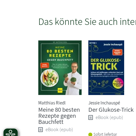
Das könnte Sie auch inte
Matthias Riedl
Jessie Inchauspé
Meine 80 besten
Der Glukose-Trick
Rezepte gegen
eBook (epub)
Bauchfett
eBook (epub)
Sofort lieferbar