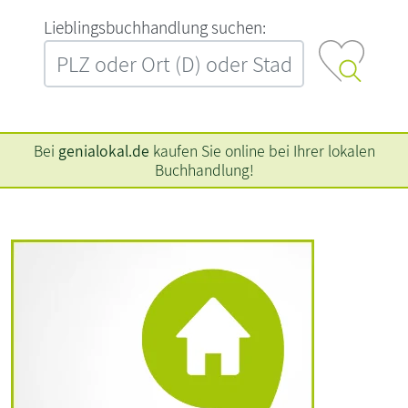
L‍i‍e‍b‍l‍i‍n‍g‍s‍b‍u‍c‍h‍h‍a‍n‍d‍l‍u‍n‍g‍ ‍s‍u‍c‍h‍e‍n‍:‍
Bei
genialokal.de
kaufen Sie online bei Ihrer lokalen
Buchhandlung!