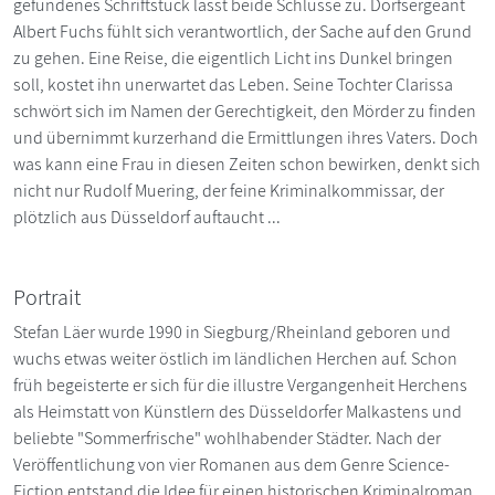
gefundenes Schriftstück lässt beide Schlüsse zu. Dorfsergeant
Albert Fuchs fühlt sich verantwortlich, der Sache auf den Grund
zu gehen. Eine Reise, die eigentlich Licht ins Dunkel bringen
soll, kostet ihn unerwartet das Leben. Seine Tochter Clarissa
schwört sich im Namen der Gerechtigkeit, den Mörder zu finden
und übernimmt kurzerhand die Ermittlungen ihres Vaters. Doch
was kann eine Frau in diesen Zeiten schon bewirken, denkt sich
nicht nur Rudolf Muering, der feine Kriminalkommissar, der
plötzlich aus Düsseldorf auftaucht ...
Portrait
Stefan Läer wurde 1990 in Siegburg/Rheinland geboren und
wuchs etwas weiter östlich im ländlichen Herchen auf. Schon
früh begeisterte er sich für die illustre Vergangenheit Herchens
als Heimstatt von Künstlern des Düsseldorfer Malkastens und
beliebte "Sommerfrische" wohlhabender Städter. Nach der
Veröffentlichung von vier Romanen aus dem Genre Science-
Fiction entstand die Idee für einen historischen Kriminalroman,