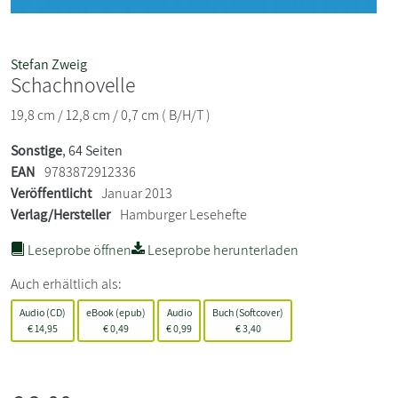
Stefan Zweig
Schachnovelle
19,8 cm / 12,8 cm / 0,7 cm ( B/H/T )
Sonstige
, 64 Seiten
EAN
9783872912336
Veröffentlicht
Januar 2013
Verlag/Hersteller
Hamburger Lesehefte
Leseprobe öffnen
Leseprobe herunterladen
Auch erhältlich als:
Audio (CD)
eBook (epub)
Audio
Buch (Softcover)
€
14,95
€
0,49
€
0,99
€
3,40