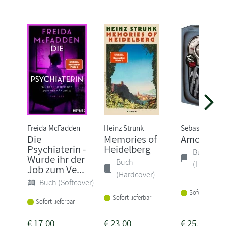
Freida McFadden
Heinz Strunk
Sebastian Fitz
Die
Memories of
Amokspiel
Psychiaterin -
Heidelberg
Buch
Wurde ihr der
Buch
(Hardcove
Job zum Ve...
(Hardcover)
Buch (Softcover)
Sofort lieferba
Sofort lieferbar
Sofort lieferbar
€
17,00
€
23,00
€
25,00