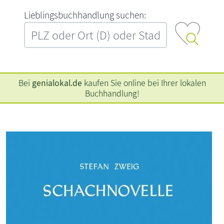
L‍i‍e‍b‍l‍i‍n‍g‍s‍b‍u‍c‍h‍h‍a‍n‍d‍l‍u‍n‍g‍ ‍s‍u‍c‍h‍e‍n‍:‍
Bei
genialokal.de
kaufen Sie online bei Ihrer lokalen
Buchhandlung!