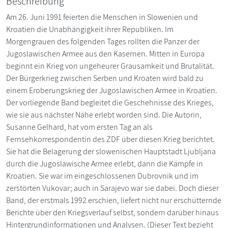
Beschreibung
Am 26. Juni 1991 feierten die Menschen in Slowenien und
Kroatien die Unabhängigkeit ihrer Republiken. Im
Morgengrauen des folgenden Tages rollten die Panzer der
Jugoslawischen Armee aus den Kasernen. Mitten in Europa
beginnt ein Krieg von ungeheurer Grausamkeit und Brutalität.
Der Bürgerkrieg zwischen Serben und Kroaten wird bald zu
einem Eroberungskrieg der Jugoslawischen Armee in Kroatien.
Der vorliegende Band begleitet die Geschehnisse des Krieges,
wie sie aus nächster Nähe erlebt worden sind. Die Autorin,
Susanne Gelhard, hat vom ersten Tag an als
Fernsehkorrespondentin des ZDF über diesen Krieg berichtet.
Sie hat die Belagerung der slowenischen Hauptstadt Ljubljana
durch die Jugoslawische Armee erlebt, dann die Kämpfe in
Kroatien. Sie war im eingeschlossenen Dubrovnik und im
zerstörten Vukovar; auch in Sarajevo war sie dabei. Doch dieser
Band, der erstmals 1992 erschien, liefert nicht nur erschütternde
Berichte über den Kriegsverlauf selbst, sondern darüber hinaus
Hintergrundinformationen und Analysen. (Dieser Text bezieht