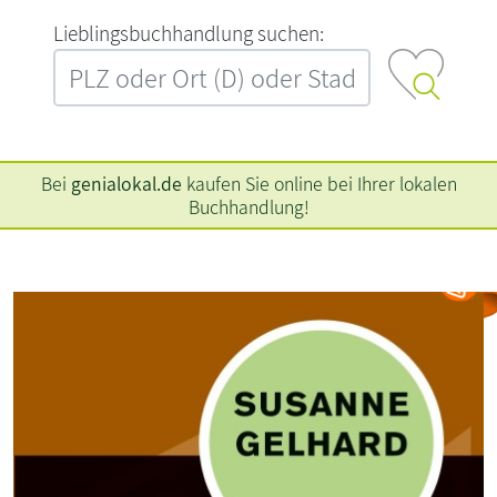
L‍i‍e‍b‍l‍i‍n‍g‍s‍b‍u‍c‍h‍h‍a‍n‍d‍l‍u‍n‍g‍ ‍s‍u‍c‍h‍e‍n‍:‍
Bei
genialokal.de
kaufen Sie online bei Ihrer lokalen
Buchhandlung!