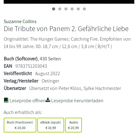
Suzanne Collins
Die Tribute von Panem 2. Gefährliche Liebe
Originaltitel: The Hunger Games: Catching Fire. Empfohlen von
14 bis 99 Jahre. 00. 18,7 cm / 12,6 cm / 3,8 cm ( B/H/T )
Buch (Softcover)
, 430 Seiten
EAN
9783751203043
Veröffentlicht
August 2022
Verlag/Hersteller
Oetinger
Übersetzer
Übersetzt von Peter Klöss, Sylke Hachmeister
Leseprobe öffnen
Leseprobe herunterladen
Auch erhältlich als:
Buch (Hardcover)
eBook (epub)
Audio
€
24,00
€
10,99
€
20,99