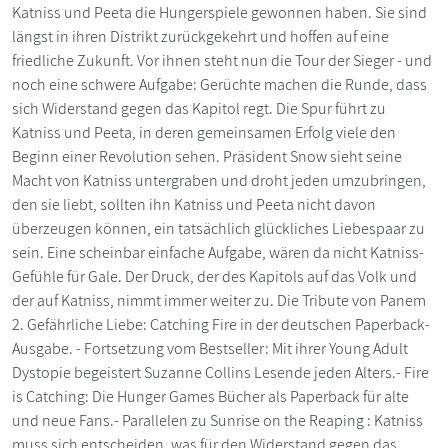
Katniss und Peeta die Hungerspiele gewonnen haben. Sie sind
längst in ihren Distrikt zurückgekehrt und hoffen auf eine
friedliche Zukunft. Vor ihnen steht nun die Tour der Sieger - und
noch eine schwere Aufgabe: Gerüchte machen die Runde, dass
sich Widerstand gegen das Kapitol regt. Die Spur führt zu
Katniss und Peeta, in deren gemeinsamen Erfolg viele den
Beginn einer Revolution sehen. Präsident Snow sieht seine
Macht von Katniss untergraben und droht jeden umzubringen,
den sie liebt, sollten ihn Katniss und Peeta nicht davon
überzeugen können, ein tatsächlich glückliches Liebespaar zu
sein. Eine scheinbar einfache Aufgabe, wären da nicht Katniss-
Gefühle für Gale. Der Druck, der des Kapitols auf das Volk und
der auf Katniss, nimmt immer weiter zu. Die Tribute von Panem
2. Gefährliche Liebe: Catching Fire in der deutschen Paperback-
Ausgabe. - Fortsetzung vom Bestseller: Mit ihrer Young Adult
Dystopie begeistert Suzanne Collins Lesende jeden Alters.- Fire
is Catching: Die Hunger Games Bücher als Paperback für alte
und neue Fans.- Parallelen zu Sunrise on the Reaping : Katniss
muss sich entscheiden, was für den Widerstand gegen das