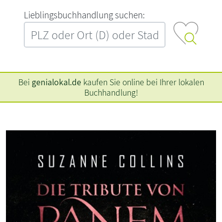
L‍i‍e‍b‍l‍i‍n‍g‍s‍b‍u‍c‍h‍h‍a‍n‍d‍l‍u‍n‍g‍ ‍s‍u‍c‍h‍e‍n‍:‍
Bei
genialokal.de
kaufen Sie online bei Ihrer lokalen
Buchhandlung!