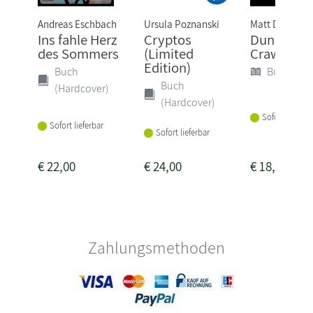
Andreas Eschbach
Ursula Poznanski
Matt Dinnima
Ins fahle Herz
Cryptos
Dungeon
des Sommers
(Limited
Crawler Ca
Edition)
Buch
Buch (Sof
Buch
(Hardcover)
(Hardcover)
Sofort lieferba
Sofort lieferbar
Sofort lieferbar
€
22,00
€
24,00
€
18,00
Zahlungsmethoden