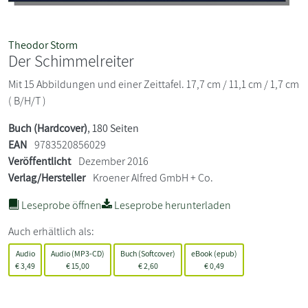
Theodor Storm
Der Schimmelreiter
Mit 15 Abbildungen und einer Zeittafel. 17,7 cm / 11,1 cm / 1,7 cm
( B/H/T )
Buch (Hardcover)
, 180 Seiten
EAN
9783520856029
Veröffentlicht
Dezember 2016
Verlag/Hersteller
Kroener Alfred GmbH + Co.
Leseprobe öffnen
Leseprobe herunterladen
Auch erhältlich als:
Audio
Audio (MP3-CD)
Buch (Softcover)
eBook (epub)
€
3,49
€
15,00
€
2,60
€
0,49