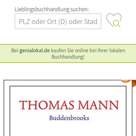
L‍i‍e‍b‍l‍i‍n‍g‍s‍b‍u‍c‍h‍h‍a‍n‍d‍l‍u‍n‍g‍ ‍s‍u‍c‍h‍e‍n‍:‍
Bei
genialokal.de
kaufen Sie online bei Ihrer lokalen
Buchhandlung!