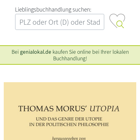
L‍i‍e‍b‍l‍i‍n‍g‍s‍b‍u‍c‍h‍h‍a‍n‍d‍l‍u‍n‍g‍ ‍s‍u‍c‍h‍e‍n‍:‍
Bei
genialokal.de
kaufen Sie online bei Ihrer lokalen
Buchhandlung!