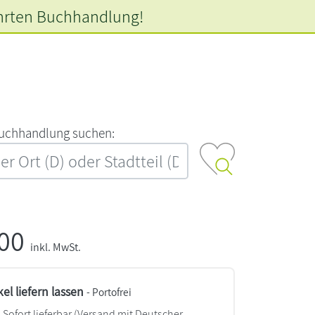
hrten
Buchhandlung!
‍u‍c‍h‍h‍a‍n‍d‍l‍u‍n‍g‍ ‍s‍u‍c‍h‍e‍n‍:‍
,00
inkl. MwSt.
kel liefern lassen
- Portofrei
Sofort lieferbar
(Versand mit Deutscher