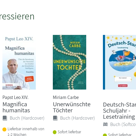
ressieren
Papst Leo XIV.
Miriam Carbe
Magnifica
Unerwünschte
Deutsch-Star
humanitas
Töchter
Schuljahr -
Lesetraining 
Buch (Hardcover)
Buch (Hardcover)
Buch (Softco
Lieferbar innerhalb von
Sofort lieferbar
1-2 Wochen
Sofort lieferbar