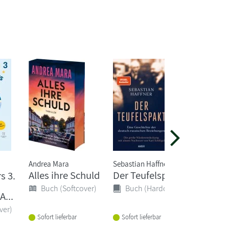
Andrea Mara
Sebastian Haffner
Peter Woh
Alles ihre Schuld
Der Teufelspakt
Bakteri
s 3.
heimli
Buch (Softcover)
Buch (Hardcover)
Helden
A...
Buch 
ver)
Sofort lieferbar
Sofort lieferbar
Sofort li