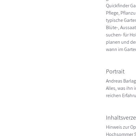
Quickfinder Ga
Pflege, Pflanz
typische Garte
Blüte-, Aussaa
suchen- für Ho
planen und den
wann im Garten
Portrait
Andreas Barlag
Alles, was ihn 
reichen Erfahr
Inhaltsverze
Hinweis zur Op
Hochsommer Spä