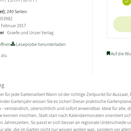
er)
, 240 Seiten
853982
Februar 2017
ler
Graefe und Unzer Verlag
ffnen
Leseprobe herunterladen
Auf die Wu
 als:
ng
er für jede Gartenarbeit Wann ist der richtige Zeitpunkt für Aussaat
inder Gartenjahr wissen Sie es sicher! Dieser praktische Gartenplane
- verständlich, übersichtlich und sofort anwendbar. Ideal für alle,
be kennen möchten. Statt starr nach Kalendermonaten orientiert si
 Jahreszeiten. So passt er sich besser an regionale Unterschiede un
für alle, die im Garten nicht nur wissen wollen was, sondern vor alle