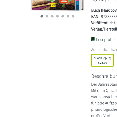
Buch (Hardcov
EAN
9783833
Veröffentlicht
Verlag/Herstel
Leseprobe ö
Auch erhältlich
eBook (epub)
€
23,99
Beschreibu
Der Jahresplan
Mit dem Quickf
wann anstehen 
für jede Aufga
phänologischen
großer Vorteil 