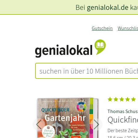
Bei
genialokal.de
kau
Gutschein
Wunschli
Thomas Schus
Quickfin
Zurück
Weiter
Der beste Zeitp
18,6 cm / 20,3 