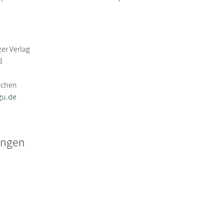
er Verlag
8
nchen
gu.de
ungen