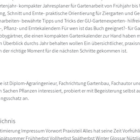
rtenjahr- kompakter Jahresplaner für Gartenarbeit von Frühjahr bis W
ung, Schnitt und Ernte- praktische Orientierung für Ziergarten und G
narbeiten- bewährte Tipps und Tricks der GU-Gartenexperten- hilfreic
t-, Pflanz- und Erntekalendern Für wen ist das Buch geeignet?- für G
bbygärtner, die einen kompakten Gartenkalender zur Hand haben möc
 Überblick durchs Jahr behalten wollen Ein übersichtlicher, praxisn
 der richtige Moment für die nächsten Schritte gekommen ist.
e ist Diplom-Agraringenieur, Fachrichtung Gartenbau, Fachautor und 
in Sachen Pflanzen interessiert, probiert er mit Begeisterung selbst
ungsschatz an.
ichnis
timierung Impressum Vorwort Praxisteil Alles hat seine Zeit Vorfrüh
tsommer Frühherbst Vollherbst Spätherbst Winter Glossar Nützlic