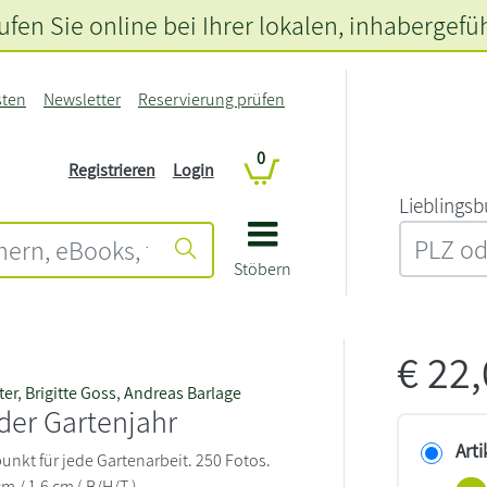
fen Sie online bei Ihrer lokalen
, inhabergefü
sten
Newsletter
Reservierung prüfen
0
Registrieren
Login
L‍i‍e‍b‍l‍i‍n‍g‍s‍b
Stöbern
€
22
ter
,
Brigitte Goss
,
Andreas Barlage
der Gartenjahr
Arti
unkt für jede Gartenarbeit. 250 Fotos.
cm / 1,6 cm ( B/H/T )