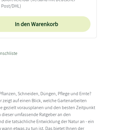
Post/DHL)
In den Warenkorb
nschliste
, Pflanzen, Schneiden, Düngen, Pflege und Ernte?
r zeigt auf einen Blick, welche Gartenarbeiten
 die gezielt vorausplanen und den besten Zeitpunkt
ch dieser umfassende Ratgeber an den
d die tatsächliche Entwicklung der Natur an - ein
m wann etwas zu tun ist. Das bietet Ihnen der