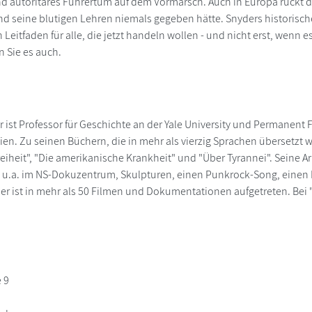
 autoritäres Führertum auf dem Vormarsch. Auch in Europa rückt die
d seine blutigen Lehren niemals gegeben hätte. Snyders historische
 Leitfaden für alle, die jetzt handeln wollen - und nicht erst, wenn es
n Sie es auch.
 ist Professor für Geschichte an der Yale University und Permanent F
en. Zu seinen Büchern, die in mehr als vierzig Sprachen übersetzt w
reiheit", "Die amerikanische Krankheit" und "Über Tyrannei". Sein
 u.a. im NS-Dokuzentrum, Skulpturen, einen Punkrock-Song, einen 
der ist in mehr als 50 Filmen und Dokumentationen aufgetreten. Bei "
 9