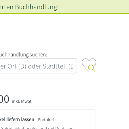
hrten
Buchhandlung!
‍u‍c‍h‍h‍a‍n‍d‍l‍u‍n‍g‍ ‍s‍u‍c‍h‍e‍n‍:‍
,00
inkl. MwSt.
kel liefern lassen
- Portofrei
Sofort lieferbar
(Versand mit Deutscher