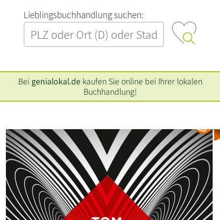
L‍i‍e‍b‍l‍i‍n‍g‍s‍b‍u‍c‍h‍h‍a‍n‍d‍l‍u‍n‍g‍ ‍s‍u‍c‍h‍e‍n‍:‍
Bei
genialokal.de
kaufen Sie online bei Ihrer lokalen
Buchhandlung!