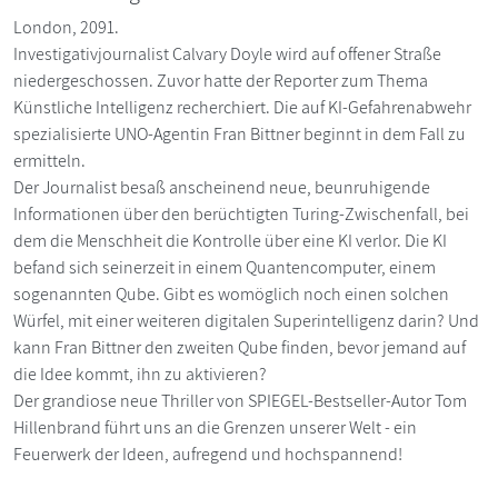
London, 2091.
Investigativjournalist Calvary Doyle wird auf offener Straße
niedergeschossen. Zuvor hatte der Reporter zum Thema
Künstliche Intelligenz recherchiert. Die auf KI-Gefahrenabwehr
spezialisierte UNO-Agentin Fran Bittner beginnt in dem Fall zu
ermitteln.
Der Journalist besaß anscheinend neue, beunruhigende
Informationen über den berüchtigten Turing-Zwischenfall, bei
dem die Menschheit die Kontrolle über eine KI verlor. Die KI
befand sich seinerzeit in einem Quantencomputer, einem
sogenannten Qube. Gibt es womöglich noch einen solchen
Würfel, mit einer weiteren digitalen Superintelligenz darin? Und
kann Fran Bittner den zweiten Qube finden, bevor jemand auf
die Idee kommt, ihn zu aktivieren?
Der grandiose neue Thriller von SPIEGEL-Bestseller-Autor Tom
Hillenbrand führt uns an die Grenzen unserer Welt - ein
Feuerwerk der Ideen, aufregend und hochspannend!