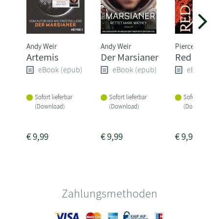
Andy Weir
Andy Weir
Pierce Brown
Artemis
Der Marsianer
Red Rising
eBook (epub)
eBook (epub)
eBook (e
Sofort lieferbar
Sofort lieferbar
Sofort lieferba
(Download)
(Download)
(Download)
€
9,99
€
9,99
€
9,99
Zahlungsmethoden