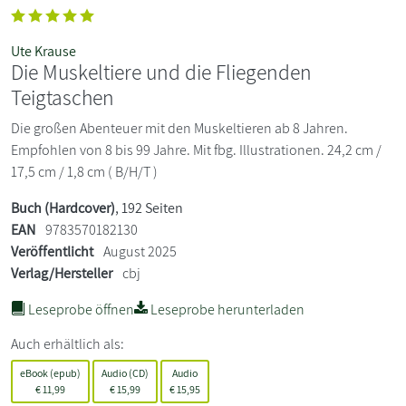
Ute Krause
Die Muskeltiere und die Fliegenden
Teigtaschen
Die großen Abenteuer mit den Muskeltieren ab 8 Jahren.
Empfohlen von 8 bis 99 Jahre. Mit fbg. Illustrationen. 24,2 cm /
17,5 cm / 1,8 cm ( B/H/T )
Buch (Hardcover)
, 192 Seiten
EAN
9783570182130
Veröffentlicht
August 2025
Verlag/Hersteller
cbj
Leseprobe öffnen
Leseprobe herunterladen
Auch erhältlich als:
eBook (epub)
Audio (CD)
Audio
€
11,99
€
15,99
€
15,95