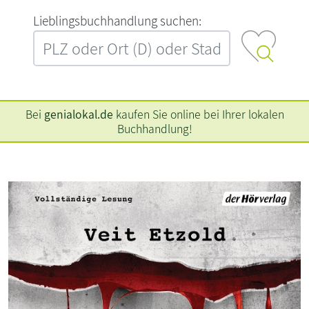
L‍i‍e‍b‍l‍i‍n‍g‍s‍b‍u‍c‍h‍h‍a‍n‍d‍l‍u‍n‍g‍ ‍s‍u‍c‍h‍e‍n‍:‍
Bei
genialokal.de
kaufen Sie online bei Ihrer lokalen
Buchhandlung!