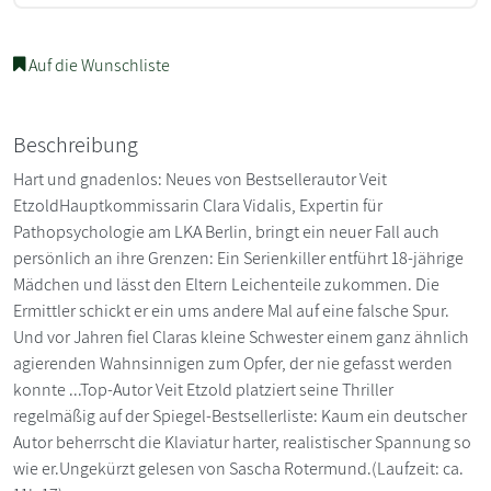
Auf die Wunschliste
Beschreibung
Hart und gnadenlos: Neues von Bestsellerautor Veit
EtzoldHauptkommissarin Clara Vidalis, Expertin für
Pathopsychologie am LKA Berlin, bringt ein neuer Fall auch
persönlich an ihre Grenzen: Ein Serienkiller entführt 18-jährige
Mädchen und lässt den Eltern Leichenteile zukommen. Die
Ermittler schickt er ein ums andere Mal auf eine falsche Spur.
Und vor Jahren fiel Claras kleine Schwester einem ganz ähnlich
agierenden Wahnsinnigen zum Opfer, der nie gefasst werden
konnte ...Top-Autor Veit Etzold platziert seine Thriller
regelmäßig auf der Spiegel-Bestsellerliste: Kaum ein deutscher
Autor beherrscht die Klaviatur harter, realistischer Spannung so
wie er.Ungekürzt gelesen von Sascha Rotermund.(Laufzeit: ca.