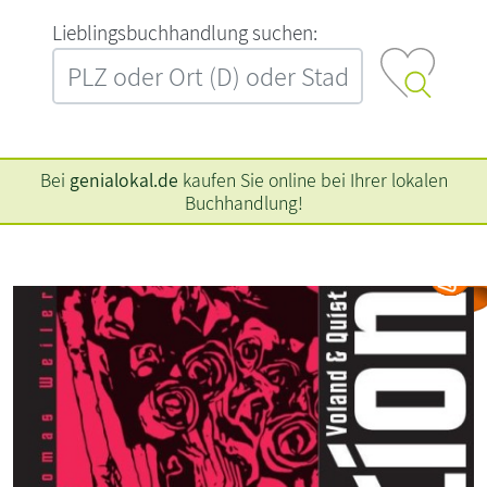
L‍i‍e‍b‍l‍i‍n‍g‍s‍b‍u‍c‍h‍h‍a‍n‍d‍l‍u‍n‍g‍ ‍s‍u‍c‍h‍e‍n‍:‍
Bei
genialokal.de
kaufen Sie online bei Ihrer lokalen
Buchhandlung!