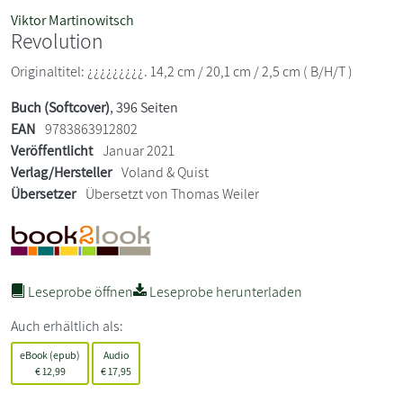
Viktor Martinowitsch
Revolution
Originaltitel: ¿¿¿¿¿¿¿¿¿. 14,2 cm / 20,1 cm / 2,5 cm ( B/H/T )
Buch (Softcover)
, 396 Seiten
EAN
9783863912802
Veröffentlicht
Januar 2021
Verlag/Hersteller
Voland & Quist
Übersetzer
Übersetzt von Thomas Weiler
Leseprobe öffnen
Leseprobe herunterladen
Auch erhältlich als:
eBook (epub)
Audio
€
12,99
€
17,95