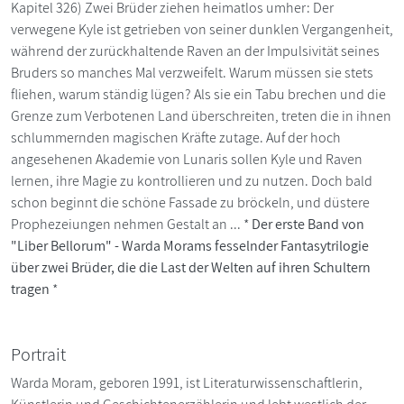
Kapitel 326) Zwei Brüder ziehen heimatlos umher: Der
verwegene Kyle ist getrieben von seiner dunklen Vergangenheit,
während der zurückhaltende Raven an der Impulsivität seines
Bruders so manches Mal verzweifelt. Warum müssen sie stets
fliehen, warum ständig lügen? Als sie ein Tabu brechen und die
Grenze zum Verbotenen Land überschreiten, treten die in ihnen
schlummernden magischen Kräfte zutage. Auf der hoch
angesehenen Akademie von Lunaris sollen Kyle und Raven
lernen, ihre Magie zu kontrollieren und zu nutzen. Doch bald
schon beginnt die schöne Fassade zu bröckeln, und düstere
Prophezeiungen nehmen Gestalt an ... *
Der erste Band von
"Liber Bellorum" - Warda Morams fesselnder Fantasytrilogie
über zwei Brüder, die die Last der Welten auf ihren Schultern
tragen
*
Portrait
Warda Moram, geboren 1991, ist Literaturwissenschaftlerin,