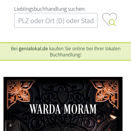
L‍i‍e‍b‍l‍i‍n‍g‍s‍b‍u‍c‍h‍h‍a‍n‍d‍l‍u‍n‍g‍ ‍s‍u‍c‍h‍e‍n‍:‍
Bei
genialokal.de
kaufen Sie online bei Ihrer lokalen
Buchhandlung!