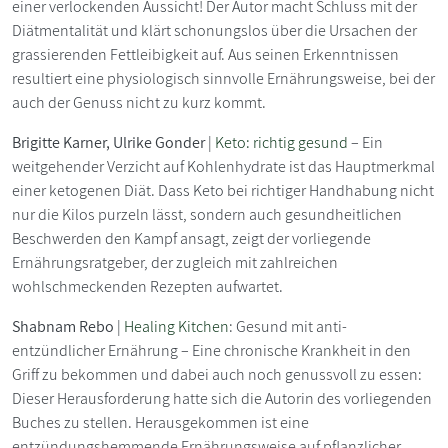
einer verlockenden Aussicht! Der Autor macht Schluss mit der
Diätmentalität und klärt schonungslos über die Ursachen der
grassierenden Fettleibigkeit auf. Aus seinen Erkenntnissen
resultiert eine physiologisch sinnvolle Ernährungsweise, bei der
auch der Genuss nicht zu kurz kommt.
Brigitte Karner, Ulrike Gonder
|
Keto: richtig gesund
– Ein
weitgehender Verzicht auf Kohlenhydrate ist das Hauptmerkmal
einer ketogenen Diät. Dass Keto bei richtiger Handhabung nicht
nur die Kilos purzeln lässt, sondern auch gesundheitlichen
Beschwerden den Kampf ansagt, zeigt der vorliegende
Ernährungsratgeber, der zugleich mit zahlreichen
wohlschmeckenden Rezepten aufwartet.
Shabnam Rebo
|
Healing Kitchen
: Gesund mit anti-
entzündlicher Ernährung – Eine chronische Krankheit in den
Griff zu bekommen und dabei auch noch genussvoll zu essen:
Dieser Herausforderung hatte sich die Autorin des vorliegenden
Buches zu stellen. Herausgekommen ist eine
entzündungshemmende Ernährungsweise auf pflanzlicher