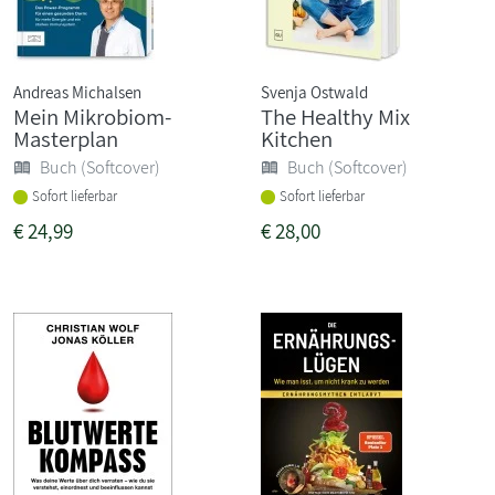
Andreas Michalsen
Svenja Ostwald
Mein Mikrobiom-
The Healthy Mix
Masterplan
Kitchen
Buch (Softcover)
Buch (Softcover)
Sofort lieferbar
Sofort lieferbar
€
24,99
€
28,00