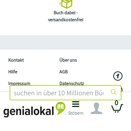
Buch dabei -
versandkostenfrei
Kontakt
Über uns
Hilfe
AGB
Impressum
Datenschutz
Händler
Mitmachen
0
Barrierefreiheitserklärung
Affiliate
Stöbern
Widerruf