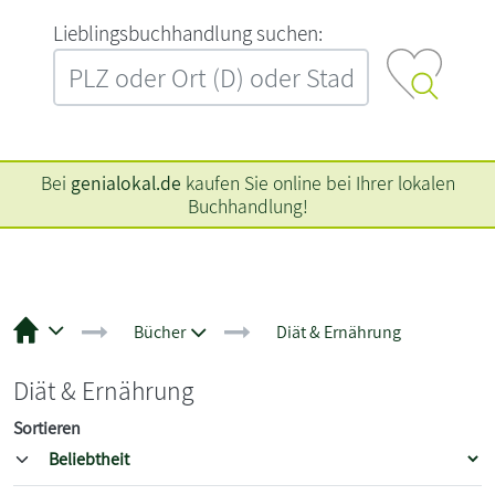
L‍i‍e‍b‍l‍i‍n‍g‍s‍b‍u‍c‍h‍h‍a‍n‍d‍l‍u‍n‍g‍ ‍s‍u‍c‍h‍e‍n‍:‍
Bei
genialokal.de
kaufen Sie online bei Ihrer lokalen
Buchhandlung!
Bücher
Diät & Ernährung
Diät & Ernährung
Sortieren