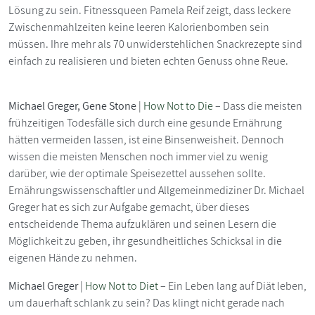
Lösung zu sein. Fitnessqueen Pamela Reif zeigt, dass leckere
Zwischenmahlzeiten keine leeren Kalorienbomben sein
müssen. Ihre mehr als 70 unwiderstehlichen Snackrezepte sind
einfach zu realisieren und bieten echten Genuss ohne Reue.
Michael Greger, Gene Stone
|
How Not to Die
– Dass die meisten
frühzeitigen Todesfälle sich durch eine gesunde Ernährung
hätten vermeiden lassen, ist eine Binsenweisheit. Dennoch
wissen die meisten Menschen noch immer viel zu wenig
darüber, wie der optimale Speisezettel aussehen sollte.
Ernährungswissenschaftler und Allgemeinmediziner Dr. Michael
Greger hat es sich zur Aufgabe gemacht, über dieses
entscheidende Thema aufzuklären und seinen Lesern die
Möglichkeit zu geben, ihr gesundheitliches Schicksal in die
eigenen Hände zu nehmen.
Michael Greger
|
How Not to Diet
– Ein Leben lang auf Diät leben,
um dauerhaft schlank zu sein? Das klingt nicht gerade nach