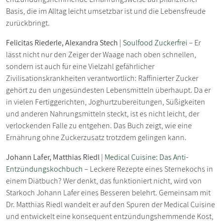
Basis, die im Alltag leicht umsetzbar ist und die Lebensfreude
zurückbringt.
Felicitas Riederle, Alexandra Stech
|
Soulfood Zuckerfrei
– Er
lässt nicht nur den Zeiger der Waage nach oben schnellen,
sondern ist auch für eine Vielzahl gefährlicher
Zivilisationskrankheiten verantwortlich: Raffinierter Zucker
gehört zu den ungesündesten Lebensmitteln überhaupt. Da er
in vielen Fertiggerichten, Joghurtzubereitungen, Süßigkeiten
und anderen Nahrungsmitteln steckt, ist es nicht leicht, der
verlockenden Falle zu entgehen. Das Buch zeigt, wie eine
Ernährung ohne Zuckerzusatz trotzdem gelingen kann.
Johann Lafer, Matthias Riedl
|
Medical Cuisine: Das Anti-
Entzündungskochbuch
– Leckere Rezepte eines Sternekochs in
einem Diätbuch? Wer denkt, das funktioniert nicht, wird von
Starkoch Johann Lafer eines Besseren belehrt. Gemeinsam mit
Dr. Matthias Riedl wandelt er auf den Spuren der Medical Cuisine
und entwickelt eine konsequent entzündungshemmende Kost,