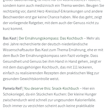
sondern kann auch medizinisch ein Thema werden. Beugen Sie
rechtzeitig vor, damit Herz-Kreislauf-Erkrankungen und andere
Beschwerden erst gar keine Chance haben. Wie das geht, zeigt
der vorliegende Ratgeber, mit dem auch der Genuss nicht zu
kurz kommt.
Bas Kast
|
Der Ernährungskompass: Das Kochbuch
– Mehr als
drei Jahre recherchierte der deutsch-niederländische
Wissenschaftsautor Bas Kast zum Thema Ernährung, ehe er mit
dem Buch Der Ernährungskompass sein Fazit vorlegte. Dass
Gesundheit und Genuss bei ihm Hand in Hand gehen, zeigt er
mit dem dazugehörigen Kochbuch, das mit 111 leckeren,
einfach zu realisierenden Rezepten den praktischen Weg zur
gesunden Gewichtskontrolle weist.
Pamela Reif
|
You deserve this: Snack-Kochbuch
– Hier ein
Schokoriegel, da ein Stückchen Kuchen: Der kleine Hunger
zwischendurch wird schnell zur ungesunden Kalorienfalle.
Doch immer zu verzichten scheint auch keine praktikable