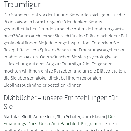
Traumfigur
Der Sommer steht vor der Tür und Sie würden sich gerne für die
Bikinisaison in Form bringen? Oder denken Sie aus
gesundheitlichen Gründen über die optimale Ernährungsweise
nach? Warum auch immer Sie sich für eine Diät entscheiden: Bei
genialokal finden Sie jede Menge Inspiration! Entdecken Sie
Rezeptbücher von Spitzenköchen und Ernährungsratgeber von
erfahrenen Ärzten. Oder wünschen Sie sich psychologische
Hilfestellung auf dem Weg zur Traumfigur? Im Folgenden
möchten wir Ihnen einige Ratgeber rund um die Diät vorstellen,
die Sie über genialokal direkt bei Ihrem regionalen
Lieblingsbuchhändler bestellen können.
Diätbücher – unsere Empfehlungen für
Sie
Matthias Riedl, Anne Fleck, Silja Schäfer, Jörn Klasen
|
Die
Ernährungs-Docs: Unser Anti-Bauchfett-Programm
– Ein zu
großer Bauchumfang ist nicht nur ein kosmetisches Problem,