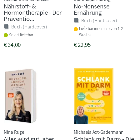
Nährstoff- &
No-Nonsense
Hormontherapie - Der
Ernährung
Präventio...
Buch (Hardcover)
Buch (Hardcover)
Lieferbar innerhalb von 1-2
Wochen
Sofort lieferbar
€
34,00
€
22,95
Nina Ruge
Michaela Axt-Gadermann
Alles wird gut, aber
Schlank mit Darm - Die