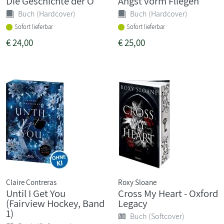
Die Geschichte der O
Angst vorm Fliegen
Buch (Hardcover)
Buch (Hardcover)
Sofort lieferbar
Sofort lieferbar
€
24,00
€
25,00
Claire Contreras
Roxy Sloane
Until I Get You
Cross My Heart - Oxford
(Fairview Hockey, Band
Legacy
1)
Buch (Softcover)