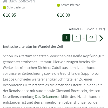
Buch (Softcover)
Sofort lieferbar
Sofort lieferbar
€
16,95
€
16,00
Artikel
1-36
(von 3.392)
1
2
…
95
Erotische Literatur im Wandel der Zeit
Schon im Altertum schätzten Menschen das heiße Kopfkino gut
gemachter erotischer Literatur. Hiervon zeugen bereits die
Werke des römischen Dichters Catull aus dem 1. Jahrhundert
vor unserer Zeitrechnung sowie die Gedichte der Sappho von
Lesbos und vieler weiterer antiker Schriftsteller. Zu einer
besonderen Blüte brachte es die erotische Literatur in der Zeit
der Renaissance mit Autoren wie Giovanni Boccaccio, dessen
Novellensammlung
Das Dekameron
Mitte des 14. Jahrhunderts
entstanden ist und den sinnenfrohen Lebenshunger vor dem