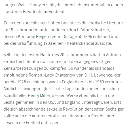
jungen Waise Fanny erzählt, die ihren Lebensunterhalt in einem
Londoner Freudenhaus verdient.
Zu neuen sprachlichen Höhen brachte es die erotische Literatur
im 19. Jahrhundert unter anderem durch Artur Schnitzler,
dessen Komödie
Reigen - zehn Dialoge
ab 1896 entstand und
bei der Uraufführung 1903 einen Theaterskandal auslöste.
Selbst in der ersten Hälfte des 20. Jahrhunderts hatten Autoren
erotischer Literatur noch immer mit den allgegenwärtigen
Zensurbestrebungen zu kämpfen. So war der als skandalös
empfundene Roman »Lady Chatterley« von D. H. Lawrence, der
bereits 1928 erschienen war, in England noch bis 1960 verboten.
Ähnlich schwierig zeigte sich die Lage für den amerikanischen
Schriftsteller
Henry Miller
, dessen Werke ebenfalls bis in die
Sechziger hinein in den USA und England untersagt waren. Erst
die sich abzeichnende sexuelle Revolution der späten Sechziger
sollte auch die Autoren erotischer Literatur zur Freude ihrer
Leser in die Freiheit entlassen.