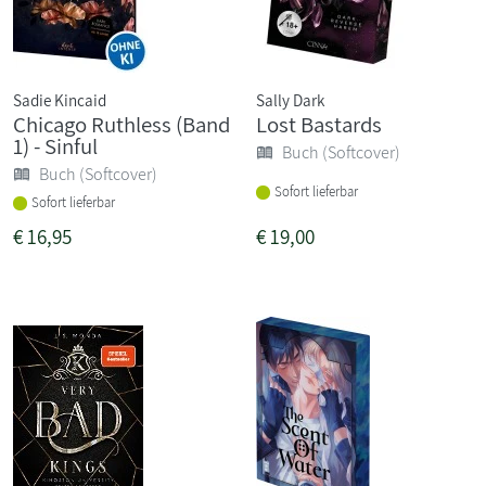
Sadie Kincaid
Sally Dark
Chicago Ruthless (Band
Lost Bastards
1) - Sinful
Buch (Softcover)
Buch (Softcover)
Sofort lieferbar
Sofort lieferbar
€
16,95
€
19,00