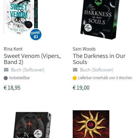
Rina Kent
Sam Woods
Sweet Venom (Vipers,
The Darkness in Our
Band 2)
Souls
Buch (Softcover)
Buch (Softcover)
Vorbestellbar
Lieferbar innerhalb von 3 Wochen
€
18,95
€
19,00