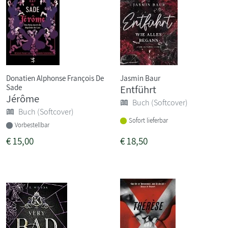
Donatien Alphonse François De
Jasmin Baur
Sade
Entführt
Jérôme
Buch (Softcover)
Buch (Softcover)
Sofort lieferbar
Vorbestellbar
€
15,00
€
18,50