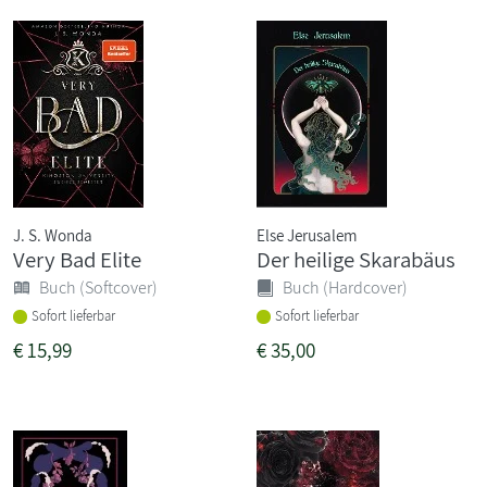
J. S. Wonda
Else Jerusalem
Very Bad Elite
Der heilige Skarabäus
Buch (Softcover)
Buch (Hardcover)
Sofort lieferbar
Sofort lieferbar
€
15,99
€
35,00