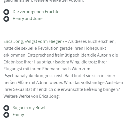
gleichermaßen. Weitere Werke der Autorin:
Die verborgenen Früchte
Henry and June
Erica Jong, »Angst vorm Fliegen«
– Als dieses Buch erschien,
hatte die sexuelle Revolution gerade ihren Höhepunkt
erklommen. Entsprechend freimütig schildert die Autorin die
Erlebnisse ihrer Hauptfigur Isadora Wing, die trotz ihrer
Flugangst mit ihrem Ehemann nach Wien zum
Psychoanalytikerkongress reist. Bald findet sie sich in einer
heißen Affäre mit Adrian wieder. Wird das vollständige Ausleben
ihrer Sexualität ihr endlich die erwünschte Befreiung bringen?
Weitere Werke von Erica Jong:
Sugar in my Bowl
Fanny