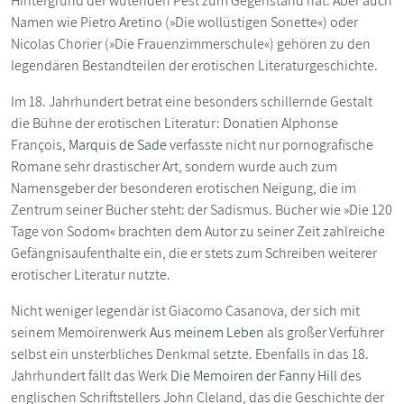
Hintergrund der wütenden Pest zum Gegenstand hat. Aber auch
Namen wie Pietro Aretino (»Die wollüstigen Sonette«) oder
Nicolas Chorier (»Die Frauenzimmerschule«) gehören zu den
legendären Bestandteilen der erotischen Literaturgeschichte.
Im 18. Jahrhundert betrat eine besonders schillernde Gestalt
die Bühne der erotischen Literatur: Donatien Alphonse
François,
Marquis de Sade
verfasste nicht nur pornografische
Romane sehr drastischer Art, sondern wurde auch zum
Namensgeber der besonderen erotischen Neigung, die im
Zentrum seiner Bücher steht: der Sadismus. Bücher wie »Die 120
Tage von Sodom« brachten dem Autor zu seiner Zeit zahlreiche
Gefängnisaufenthalte ein, die er stets zum Schreiben weiterer
erotischer Literatur nutzte.
Nicht weniger legendär ist Giacomo Casanova, der sich mit
seinem Memoirenwerk
Aus meinem Leben
als großer Verführer
selbst ein unsterbliches Denkmal setzte. Ebenfalls in das 18.
Jahrhundert fällt das Werk
Die Memoiren der Fanny Hill
des
englischen Schriftstellers John Cleland, das die Geschichte der