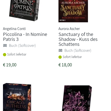
Angelina Conti
Aurora Ascher
Piccolina - In Nomine
Sanctuary of the
Patris 3
Shadow - Kuss des
Schattens
Buch (Softcover)
Buch (Softcover)
Sofort lieferbar
Sofort lieferbar
€
19,00
€
18,00