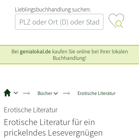
L‍i‍e‍b‍l‍i‍n‍g‍s‍b‍u‍c‍h‍h‍a‍n‍d‍l‍u‍n‍g‍ ‍s‍u‍c‍h‍e‍n‍:‍
Bei
genialokal.de
kaufen Sie online bei Ihrer lokalen
Buchhandlung!
Bücher
Erotische Literatur
Erotische Literatur
Erotische Literatur für ein
prickelndes Lesevergnügen