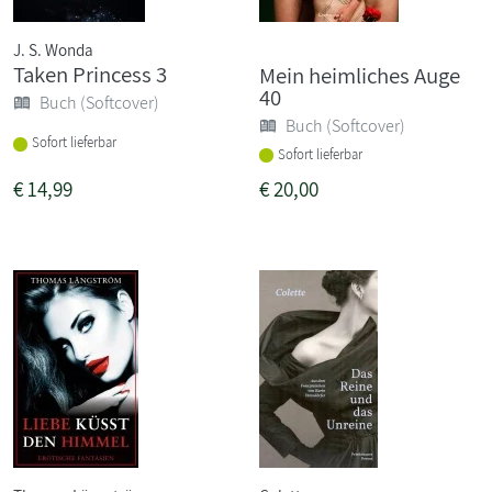
J. S. Wonda
Taken Princess 3
Mein heimliches Auge
40
Buch (Softcover)
Buch (Softcover)
Sofort lieferbar
Sofort lieferbar
€
14,99
€
20,00