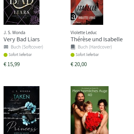
J. S. Wonda
Violette Leduc
Very Bad Liars
Thérèse und Isabelle
Buch (Softcover)
Buch (Hardcover)
Sofort lieferbar
Sofort lieferbar
€
15,99
€
20,00