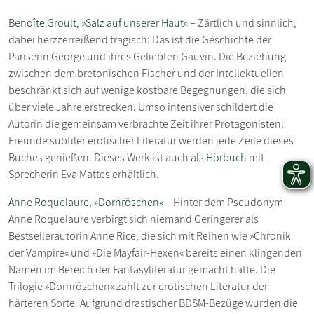
Benoîte Groult, »Salz auf unserer Haut«
– Zärtlich und sinnlich,
dabei herzzerreißend tragisch: Das ist die Geschichte der
Pariserin George und ihres Geliebten Gauvin. Die Beziehung
zwischen dem bretonischen Fischer und der Intellektuellen
beschränkt sich auf wenige kostbare Begegnungen, die sich
über viele Jahre erstrecken. Umso intensiver schildert die
Autorin die gemeinsam verbrachte Zeit ihrer Protagonisten:
Freunde subtiler erotischer Literatur werden jede Zeile dieses
Buches genießen. Dieses Werk ist auch als
Hörbuch
mit
Sprecherin Eva Mattes erhältlich.
Anne Roquelaure, »Dornröschen«
– Hinter dem Pseudonym
Anne Roquelaure verbirgt sich niemand Geringerer als
Bestsellerautorin Anne Rice, die sich mit Reihen wie »Chronik
der Vampire« und »Die Mayfair-Hexen« bereits einen klingenden
Namen im Bereich der Fantasyliteratur gemacht hatte. Die
Trilogie »Dornröschen« zählt zur erotischen Literatur der
härteren Sorte. Aufgrund drastischer BDSM-Bezüge wurden die