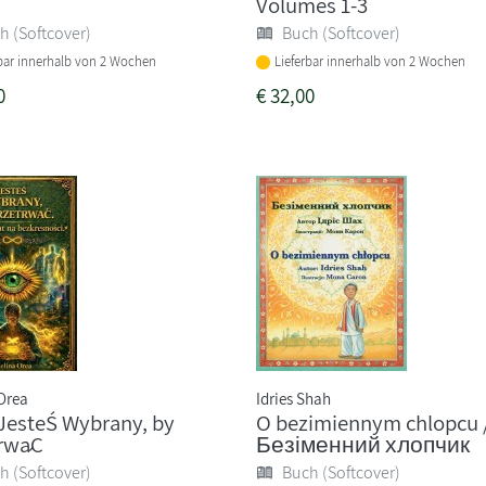
Volumes 1-3
h (Softcover)
Buch (Softcover)
rbar innerhalb von 2 Wochen
Lieferbar innerhalb von 2 Wochen
0
€
32,00
Orea
Idries Shah
 JesteŚ Wybrany, by
O bezimiennym chlopcu 
trwaĆ
Безіменний хлопчик
h (Softcover)
Buch (Softcover)