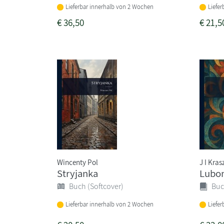
Lieferbar innerhalb von 2 Wochen
Liefe
€
36,50
€
21,5
Wincenty Pol
J I Kra
Stryjanka
Lubo
Buch (Softcover)
Buc
Lieferbar innerhalb von 2 Wochen
Liefe