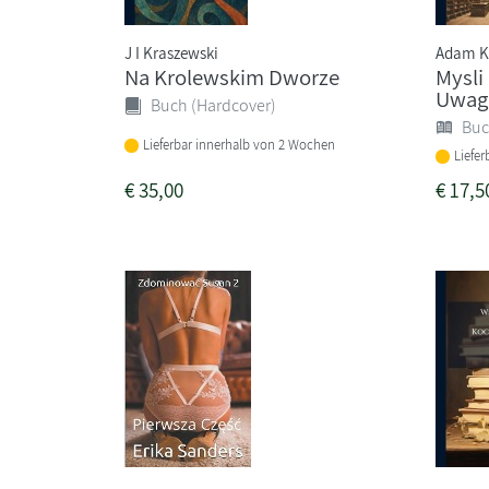
J I Kraszewski
Adam Ka
Na Krolewskim Dworze
Mysli
Uwaga
Buch (Hardcover)
Buc
Lieferbar innerhalb von 2 Wochen
Liefe
€
35,00
€
17,5