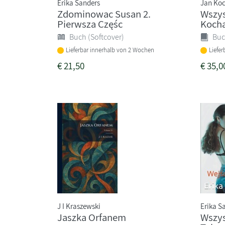
Erika Sanders
Jan Ko
Zdominowac Susan 2.
Wszys
Pierwsza Częśc
Koch
Buch (Softcover)
Buc
Lieferbar innerhalb von 2 Wochen
Liefe
€
21,50
€
35,0
J I Kraszewski
Erika S
Jaszka Orfanem
Wszys