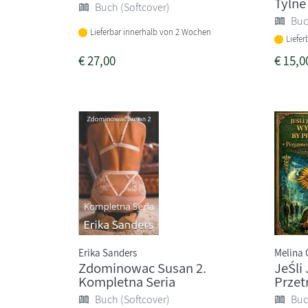
Tylne
Buch (Softcover)
Buc
Lieferbar innerhalb von 2 Wochen
Liefe
€
27,00
€
15,0
Erika Sanders
Melina 
Zdominowac Susan 2.
JeŚli
Kompletna Seria
Prze
Buch (Softcover)
Buc