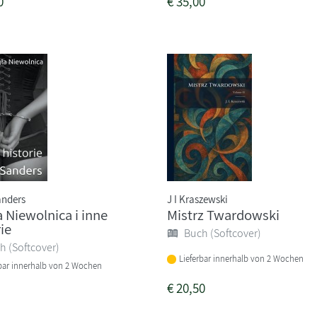
0
€
35,00
anders
J I Kraszewski
a Niewolnica i inne
Mistrz Twardowski
ie
Buch (Softcover)
h (Softcover)
Lieferbar innerhalb von 2 Wochen
rbar innerhalb von 2 Wochen
€
20,50