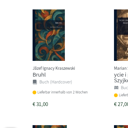
Jãzef Ignacy Kraszewski
Marian 
Bruhl
ycie 
Szyjk
Buch (Hardcover)
Buc
Lieferbar innerhalb von 2 Wochen
Liefe
€
31,00
€
27,0