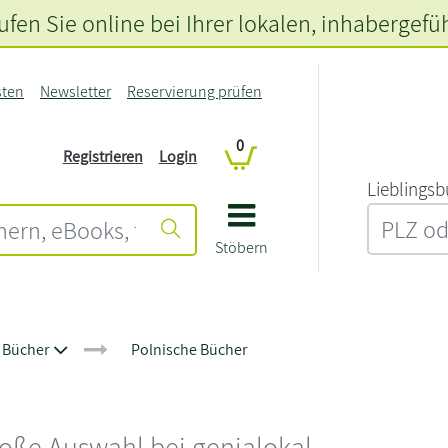
fen Sie online bei Ihrer lokalen
, inhabergefü
sten
Newsletter
Reservierung prüfen
0
Registrieren
Login
L‍i‍e‍b‍l‍i‍n‍g‍s‍b
Stöbern
e Bücher
Polnische Bücher
roße Auswahl bei genialokal