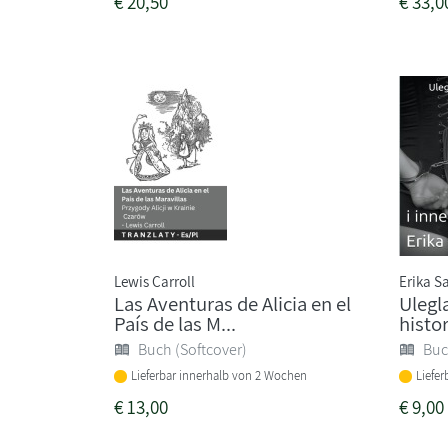
€
20,50
€
33,0
Lewis Carroll
Erika S
Las Aventuras de Alicia en el
Ulegl
País de las M...
histor
Buch (Softcover)
Buc
Lieferbar innerhalb von 2 Wochen
Liefe
€
13,00
€
9,00