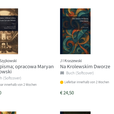
Szyjkowski
J I Kraszewski
i pisma; opracowa Maryan
Na Krolewskim Dworze
owski
Buch (Softcover)
h (Softcover)
Lieferbar innerhalb von 2 Wochen
rbar innerhalb von 2 Wochen
0
€
24,50