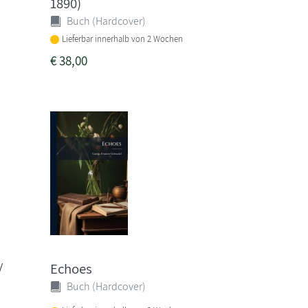
1890)
Buch (Hardcover)
Lieferbar innerhalb von 2 Wochen
€
38,00
/
Echoes
Buch (Hardcover)