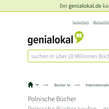
Bei
genialokal.de
kau
Gutschein
Wunschli
Bücher
International
Polnische Bücher
Polnische Bücher kaufen – g