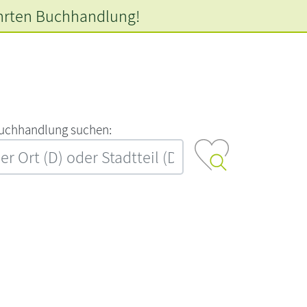
hrten
Buchhandlung!
‍u‍c‍h‍h‍a‍n‍d‍l‍u‍n‍g‍ ‍s‍u‍c‍h‍e‍n‍:‍