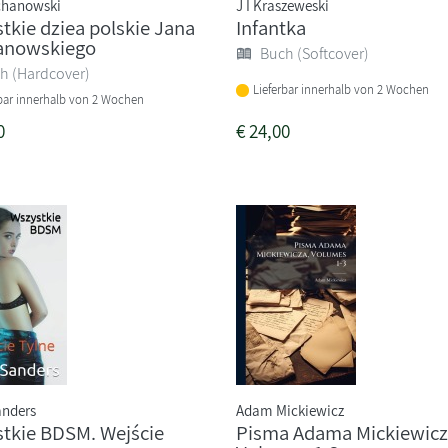
chanowski
J I Kraszeweski
tkie dziea polskie Jana
Infantka
anowskiego
Buch (Softcover)
h (Hardcover)
Lieferbar innerhalb von 2 Wochen
rbar innerhalb von 2 Wochen
0
€
24,00
anders
Adam Mickiewicz
tkie BDSM. Wejście
Pisma Adama Mickiewicz