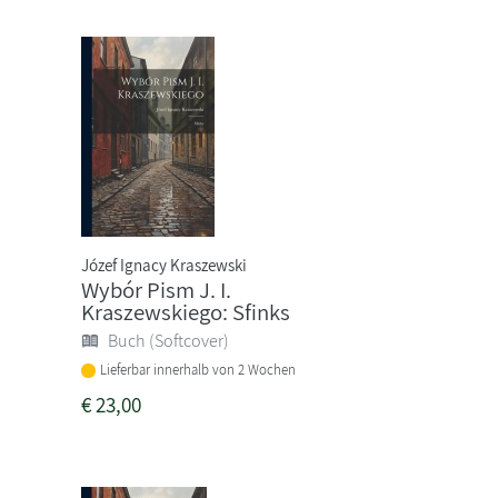
Józef Ignacy Kraszewski
Wybór Pism J. I.
Kraszewskiego: Sfinks
Buch (Softcover)
Lieferbar innerhalb von 2 Wochen
€
23,00