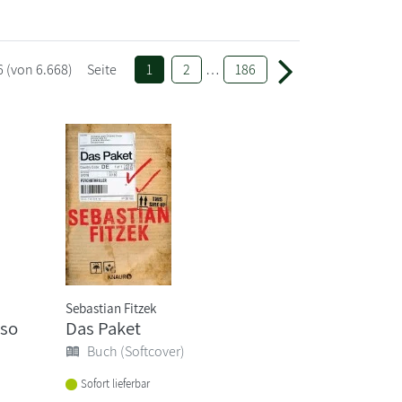
6
(von 6.668)
Seite
1
2
…
186
Sebastian Fitzek
 so
Das Paket
Buch (Softcover)
Sofort lieferbar