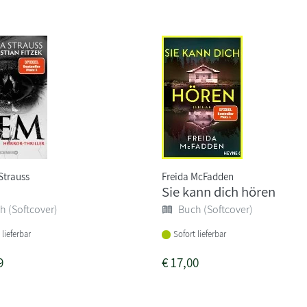
Strauss
Freida McFadden
Sie kann dich hören
h (Softcover)
Buch (Softcover)
 lieferbar
Sofort lieferbar
9
€
17,00