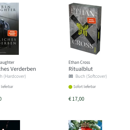
laughter
Ethan Cross
ches Verderben
Ritualblut
h (Hardcover)
Buch (Softcover)
 lieferbar
Sofort lieferbar
0
€
17,00