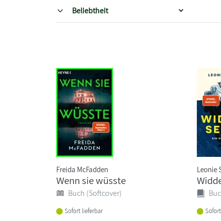
Freida McFadden
Leonie
Wenn sie wüsste
Widd
Buch (Softcover)
Buc
Sofort lieferbar
Sofort