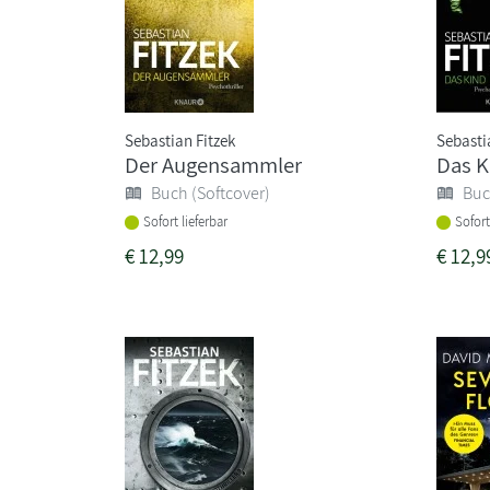
Sebastian Fitzek
Sebasti
Der Augensammler
Das K
Buch (Softcover)
Buc
Sofort lieferbar
Sofort
€
12,99
€
12,9