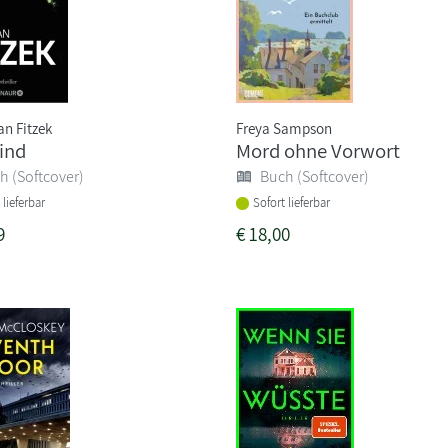
an Fitzek
Freya Sampson
ind
Mord ohne Vorwort
h (Softcover)
Buch (Softcover)
 lieferbar
Sofort lieferbar
9
€
18,00