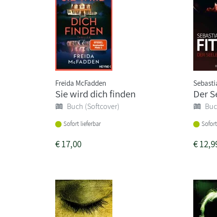
Freida McFadden
Sebasti
Sie wird dich finden
Der S
Buch (Softcover)
Buc
Sofort lieferbar
Sofort
€
17,00
€
12,9