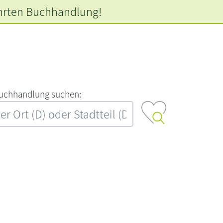
hrten
Buchhandlung!
‍u‍c‍h‍h‍a‍n‍d‍l‍u‍n‍g‍ ‍s‍u‍c‍h‍e‍n‍:‍