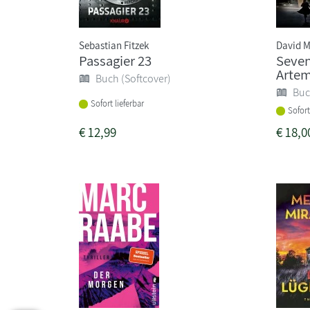
Sebastian Fitzek
David M
Passagier 23
Seven
Artemi
Buch (Softcover)
Buc
Sofort lieferbar
Sofort
€
12,99
€
18,0