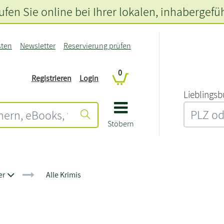
fen Sie online bei Ihrer lokalen
, inhabergefü
sten
Newsletter
Reservierung prüfen
0
Registrieren
Login
L‍i‍e‍b‍l‍i‍n‍g‍s‍b
Stöbern
er
Alle Krimis