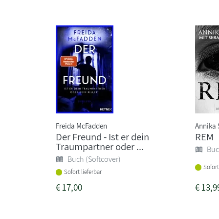
Freida McFadden
Annika 
Der Freund - Ist er dein
REM
Traumpartner oder ...
Buc
Buch (Softcover)
Sofort
Sofort lieferbar
€
17,00
€
13,9