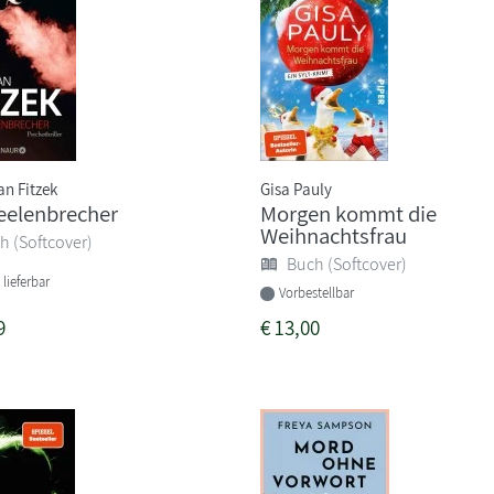
an Fitzek
Gisa Pauly
eelenbrecher
Morgen kommt die
Weihnachtsfrau
h (Softcover)
Buch (Softcover)
 lieferbar
Vorbestellbar
9
€
13,00