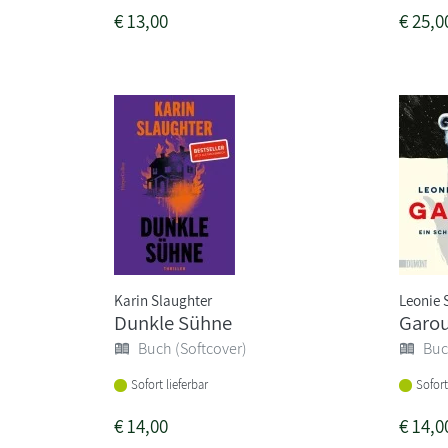
€
13,00
€
25,0
Karin Slaughter
Leonie
Dunkle Sühne
Garo
Buch (Softcover)
Buc
Sofort lieferbar
Sofort
€
14,00
€
14,0