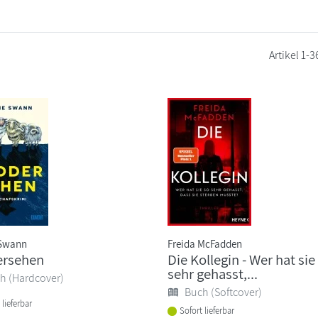
Artikel
1-3
 Swann
Freida McFadden
ersehen
Die Kollegin - Wer hat sie
sehr gehasst,...
h (Hardcover)
Buch (Softcover)
 lieferbar
Sofort lieferbar