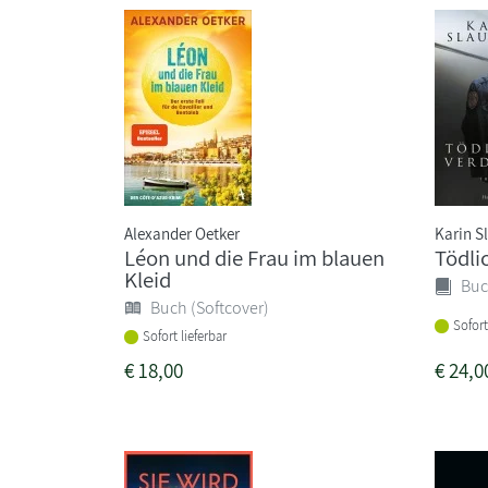
Alexander Oetker
Karin S
Léon und die Frau im blauen
Tödli
Kleid
Buc
Buch (Softcover)
Sofort
Sofort lieferbar
€
18,00
€
24,0