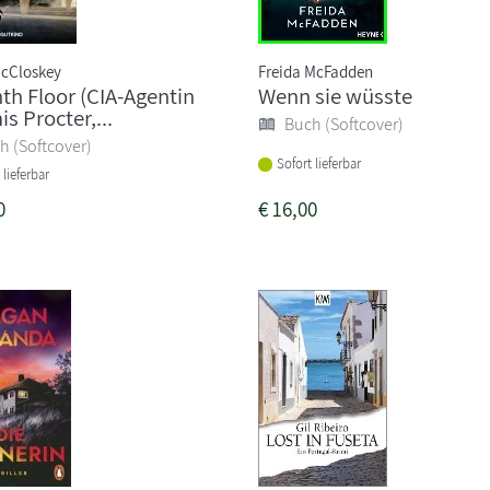
cCloskey
Freida McFadden
th Floor (CIA-Agentin
Wenn sie wüsste
s Procter,...
Buch (Softcover)
h (Softcover)
Sofort lieferbar
 lieferbar
0
€
16,00