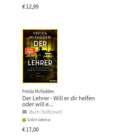
€
12,99
Freida McFadden
Der Lehrer - Will er dir helfen
oder will e...
Buch (Softcover)
Sofort lieferbar
€
17,00