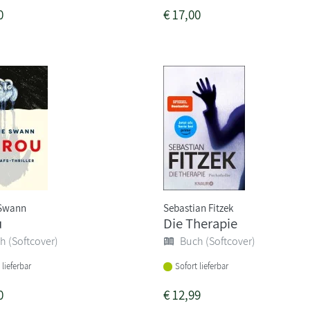
0
€
17,00
 Swann
Sebastian Fitzek
u
Die Therapie
h (Softcover)
Buch (Softcover)
 lieferbar
Sofort lieferbar
0
€
12,99