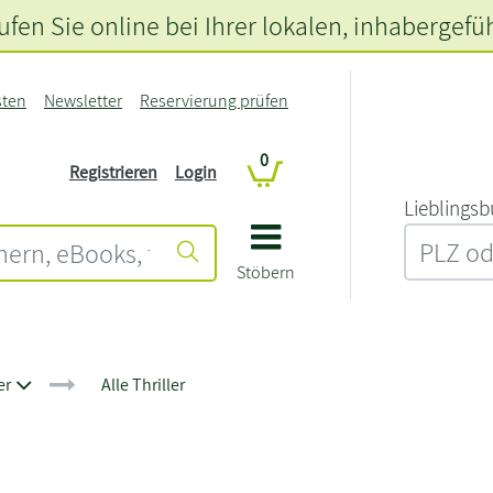
fen Sie online bei Ihrer lokalen
, inhabergefü
sten
Newsletter
Reservierung prüfen
0
Registrieren
Login
L‍i‍e‍b‍l‍i‍n‍g‍s‍b
Stöbern
er
Alle Thriller