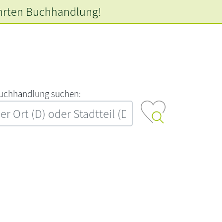
hrten
Buchhandlung!
‍u‍c‍h‍h‍a‍n‍d‍l‍u‍n‍g‍ ‍s‍u‍c‍h‍e‍n‍:‍