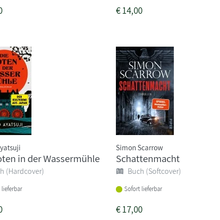
0
€
14,00
yatsuji
Simon Scarrow
oten in der Wassermühle
Schattenmacht
h (Hardcover)
Buch (Softcover)
 lieferbar
Sofort lieferbar
0
€
17,00