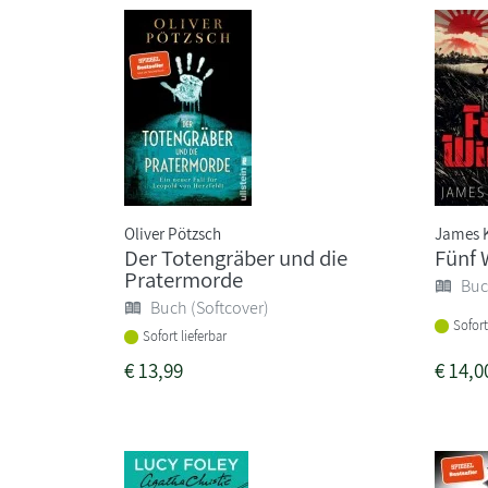
Oliver Pötzsch
James K
Der Totengräber und die
Fünf 
Pratermorde
Buc
Buch (Softcover)
Sofort
Sofort lieferbar
€
13,99
€
14,0