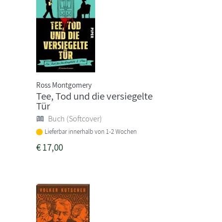
Ross Montgomery
Tee, Tod und die versiegelte
Tür
Buch (Softcover)
Lieferbar innerhalb von 1-2 Wochen
€
17,00