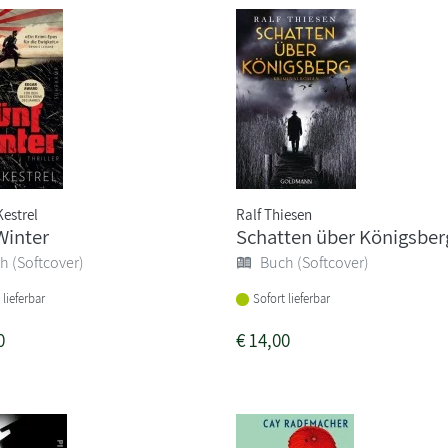
estrel
Ralf Thiesen
Winter
Schatten über Königsber
h (Softcover)
Buch (Softcover)
 lieferbar
Sofort lieferbar
0
€
14,00