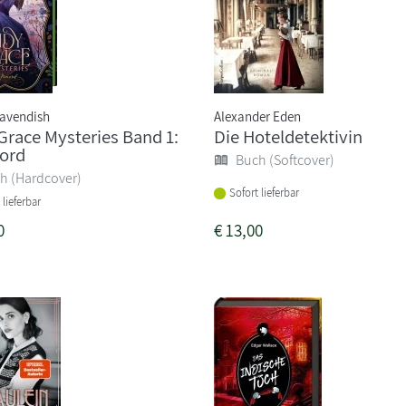
avendish
Alexander Eden
Grace Mysteries Band 1:
Die Hoteldetektivin
ord
Buch (Softcover)
h (Hardcover)
Sofort lieferbar
 lieferbar
0
€
13,00