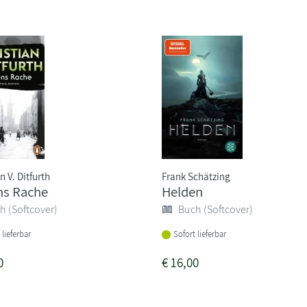
n V. Ditfurth
Frank Schätzing
ns Rache
Helden
h (Softcover)
Buch (Softcover)
 lieferbar
Sofort lieferbar
0
€
16,00