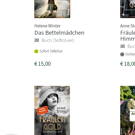
Helene Winter
Anne St
Das Bettelmädchen
Fräul
Himme
Buch (Softcover)
Buc
Sofort lieferbar
Vorbes
€
15,00
€
18,0