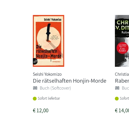
Seishi Yokomizo
Christia
Die rätselhaften Honjin-Morde
Rabe
Buch (Softcover)
Buc
Sofort lieferbar
Sofort
€
12,00
€
14,0