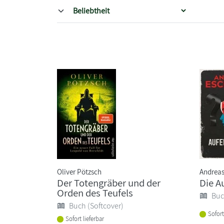
Oliver Pötzsch
Andrea
Der Totengräber und der
Die A
Orden des Teufels
Buc
Buch (Softcover)
Sofort
Sofort lieferbar