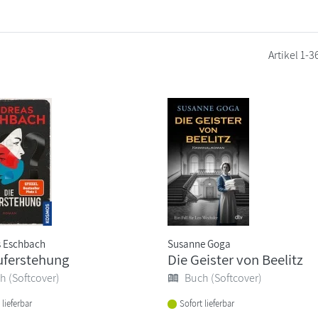
Artikel
1-3
s Eschbach
Susanne Goga
uferstehung
Die Geister von Beelitz
h (Softcover)
Buch (Softcover)
 lieferbar
Sofort lieferbar