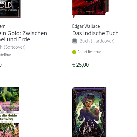
ern
Edgar Wallace
ein Gold: Zwischen
Das indische Tuch
l und Erde
Buch (Hardcover)
h (Softcover)
Sofort lieferbar
tellbar
0
€
25,00