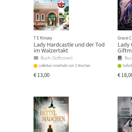
T E Kinsey
Grace C
Lady Hardcastle und der Tod
Lady 
im Walzertakt
Giftm
Buch (Softcover)
Buc
Lieferbar innerhalb von 2 Wochen
Sofort
€
13,00
€
18,0