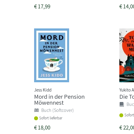
€
17,99
€
14,0
Jess Kidd
Yukito A
Mord in der Pension
Die T
Möwennest
Buc
Buch (Softcover)
Sofort
Sofort lieferbar
€
18,00
€
22,0