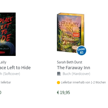
ally
Sarah Beth Durst
ace Left to Hide
The Faraway Inn
h (Softcover)
Buch (Hardcover)
 lieferbar
Lieferbar innerhalb von 1-2 Wochen
0
€
19,95