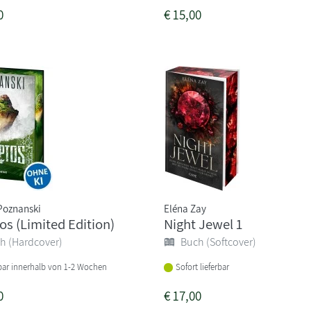
0
€
15,00
Poznanski
Eléna Zay
os (Limited Edition)
Night Jewel 1
h (Hardcover)
Buch (Softcover)
rbar innerhalb von 1-2 Wochen
Sofort lieferbar
0
€
17,00