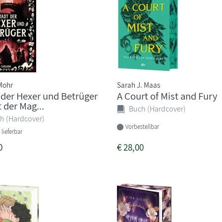
Mohr
Sarah J. Maas
 der Hexer und Betrüger
A Court of Mist and Fury
 der Mag...
Buch (Hardcover)
h (Hardcover)
Vorbestellbar
 lieferbar
0
€
28,00