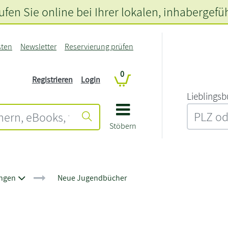
fen Sie online bei Ihrer lokalen
, inhabergefü
sten
Newsletter
Reservierung prüfen
0
Registrieren
Login
L‍i‍e‍b‍l‍i‍n‍g‍s‍b
Stöbern
ngen
Neue Jugendbücher