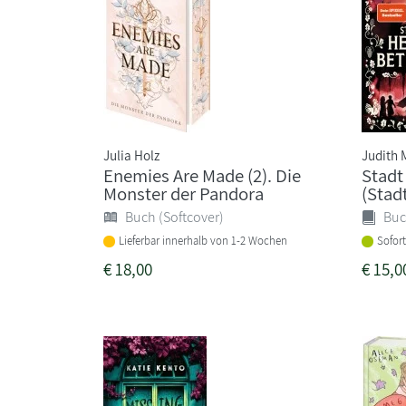
Julia Holz
Judith 
Enemies Are Made (2). Die
Stadt
Monster der Pandora
(Stadt
Buch (Softcover)
Buc
Lieferbar innerhalb von 1-2 Wochen
Sofort
€
18,00
€
15,0