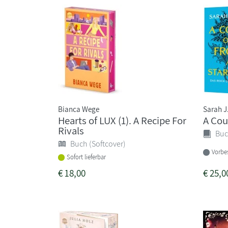
Bianca Wege
Sarah J
Hearts of LUX (1). A Recipe For
A Cour
Rivals
Buc
Buch (Softcover)
Vorbes
Sofort lieferbar
€
18,00
€
25,0