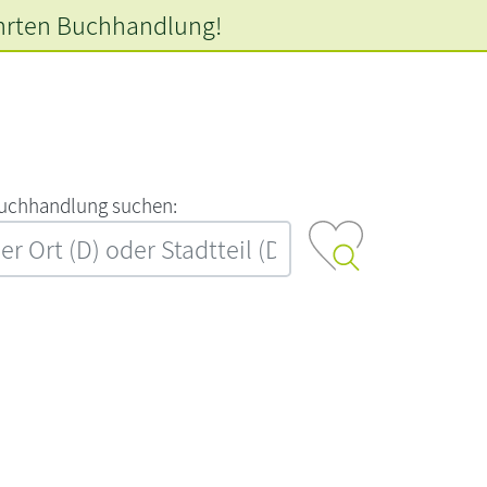
hrten
Buchhandlung!
‍u‍c‍h‍h‍a‍n‍d‍l‍u‍n‍g‍ ‍s‍u‍c‍h‍e‍n‍:‍