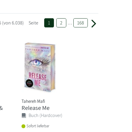
6
(von 6.038)
Seite
1
2
…
168
Tahereh Mafi
 &
Release Me
Buch (Hardcover)
Sofort lieferbar