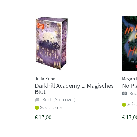
Julia Kuhn
Megan L
Darkhill Academy 1: Magisches
No Pl
Blut
Buc
Buch (Softcover)
Sofort
Sofort lieferbar
€
17,00
€
17,0