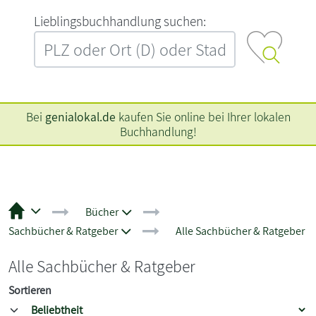
L‍i‍e‍b‍l‍i‍n‍g‍s‍b‍u‍c‍h‍h‍a‍n‍d‍l‍u‍n‍g‍ ‍s‍u‍c‍h‍e‍n‍:‍
Bei
genialokal.de
kaufen Sie online bei Ihrer lokalen
Buchhandlung!
Bücher
Sachbücher & Ratgeber
Alle Sachbücher & Ratgeber
Alle Sachbücher & Ratgeber
Sortieren