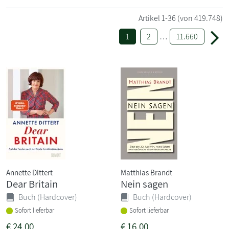
Artikel
1-36
(von 419.748)
1
2
…
11.660
Annette Dittert
Matthias Brandt
Dear Britain
Nein sagen
Buch (Hardcover)
Buch (Hardcover)
Sofort lieferbar
Sofort lieferbar
€
24,00
€
16,00