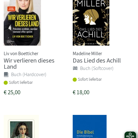
Liv von Boetticher
Madeline Miller
Wir verlieren dieses
Das Lied des Achill
Land
Buch (Softcover)
Buch (Hardcover)
Sofort lieferbar
Sofort lieferbar
€
25,00
€
18,00