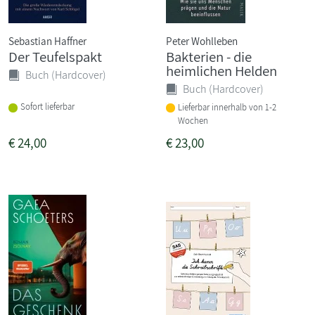
Sebastian Haffner
Peter Wohlleben
Der Teufelspakt
Bakterien - die
heimlichen Helden
Buch (Hardcover)
Buch (Hardcover)
Sofort lieferbar
Lieferbar innerhalb von 1-2
Wochen
€
24,00
€
23,00