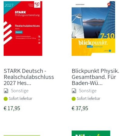
STARK Deutsch -
Blickpunkt Physik.
Realschulabschluss
Gesamtband. Für
2027 Hes...
Baden-Wü...
Sonstige
Sonstige
Sofort lieferbar
Sofort lieferbar
€
17,95
€
37,95