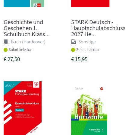
Geschichte und
STARK Deutsch -
Geschehen 1.
Hauptschulabschluss
Schulbuch Klass...
2027 He...
Buch (Hardcover)
Sonstige
Sofort lieferbar
Sofort lieferbar
€
27,50
€
15,95