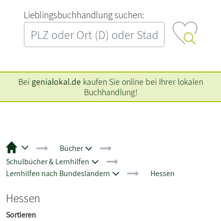
L‍i‍e‍b‍l‍i‍n‍g‍s‍b‍u‍c‍h‍h‍a‍n‍d‍l‍u‍n‍g‍ ‍s‍u‍c‍h‍e‍n‍:‍
Bei
genialokal.de
kaufen Sie online bei Ihrer lokalen
Buchhandlung!
Bücher
Schulbücher & Lernhilfen
Lernhilfen nach Bundesländern
Hessen
Hessen
Sortieren