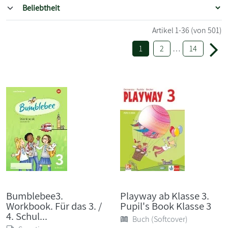
Artikel
1-36
(von 501)
1
2
…
14
Bumblebee3.
Playway ab Klasse 3.
Workbook. Für das 3. /
Pupil's Book Klasse 3
4. Schul...
Buch (Softcover)