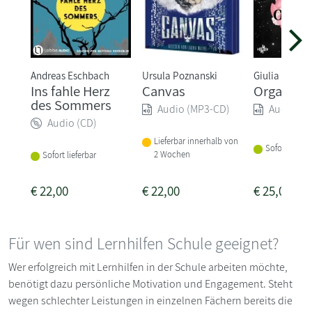
Andreas Eschbach
Ursula Poznanski
Giulia Enders
Ins fahle Herz
Canvas
Organisc
des Sommers
Audio (MP3-CD)
Audio (M
Audio (CD)
Lieferbar innerhalb von
Sofort liefer
2 Wochen
Sofort lieferbar
€
22,00
€
22,00
€
25,00
Für wen sind Lernhilfen Schule geeignet?
Wer erfolgreich mit Lernhilfen in der Schule arbeiten möchte,
benötigt dazu persönliche Motivation und Engagement. Steht
wegen schlechter Leistungen in einzelnen Fächern bereits die