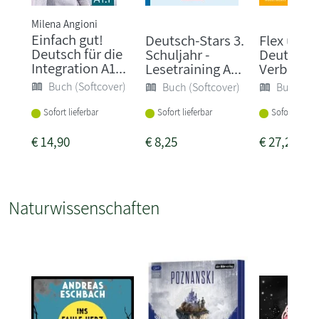
Milena Angioni
Einfach gut!
Deutsch-Stars 3.
Flex und F
Deutsch für die
Schuljahr -
Deutsch. 
Integration A1...
Lesetraining A...
Verbrauch
Buch (Softcover)
Buch (Softcover)
Buch (So
Sofort lieferbar
Sofort lieferbar
Sofort liefer
€
14,90
€
8,25
€
27,25
Naturwissenschaften