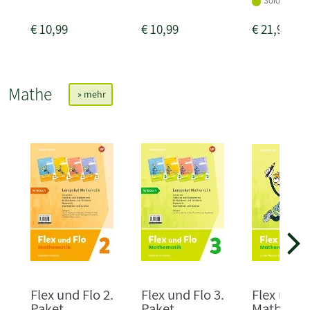
Sofort liefer
€
10,99
€
10,99
€
21,95
Mathe
» mehr
Flex und Flo 2.
Flex und Flo 3.
Flex und 
Paket
Paket
Mathemati