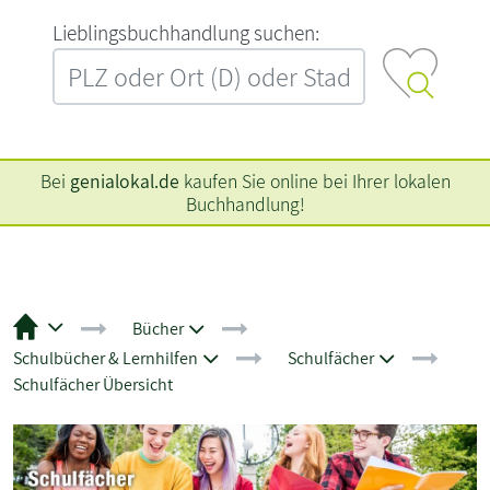
L‍i‍e‍b‍l‍i‍n‍g‍s‍b‍u‍c‍h‍h‍a‍n‍d‍l‍u‍n‍g‍ ‍s‍u‍c‍h‍e‍n‍:‍
Bei
genialokal.de
kaufen Sie online bei Ihrer lokalen
Buchhandlung!
Bücher
Schulbücher & Lernhilfen
Schulfächer
Schulfächer Übersicht