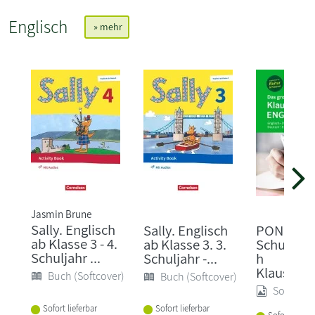
Englisch
» mehr
Jasmin Brune
Sally. Englisch
Sally. Englisch
PONS Das
ab Klasse 3 - 4.
ab Klasse 3. 3.
Schulwör
Schuljahr ...
Schuljahr -...
h
Klausurau
Buch (Softcover)
Buch (Softcover)
Sonstige
Sofort lieferbar
Sofort lieferbar