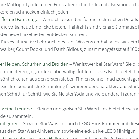
hre Mottoparty oder einen Filmeabend durch stilechte Kreationen 
eckereien schmecken einfach jedem!
iffe und Fahrzeuge
– Wer sich besonders für die technischen Details 
ie völlig neue Einblicke bieten. Highlights sind vier großformatige
der neue Einzelheiten entdecken können.
 Dieses ultimative Lehrbuch des Jedi-Wissens enthält alles, was ei
ywalker, Count Dooku und Darth Sidious, zusammengefasst auf 160 S
der Helden, Schurken und Droiden
– Wer ist wer bei Star Wars? Sie 
ichtum der Saga geradezu überwältigt fühlen. Dieses Buch bietet Ihne
sönlichkeiten aus den ersten sieben Filmen schnell nachzuschlage
Sie Ihre persönliche Sammlung faszinierender Charaktere aus Star Wa
nen Schritt für Schritt, wie Sie Meister Yoda und viele andere Figu
: Meine Freunde
– Kleinen und großen Star Wars Fans bietet dieses at
axie zu sammeln.
nifiguren
– Sowohl Star Wars- als auch LEGO-Fans kommen mit diese
n aus dem Star Wars-Universum sowie eine exklusive LEGO Minifigur.
 01: Fürwahr, eine neue Hoffnung
– Eine fantasievolle Verbindung 