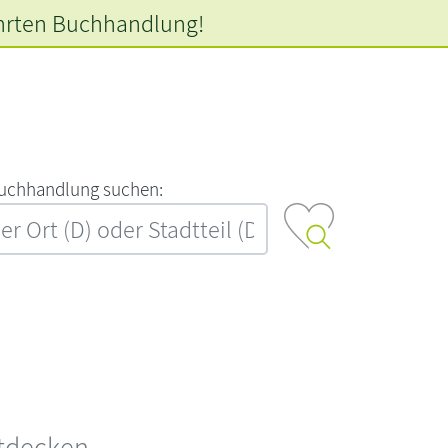
hrten
Buchhandlung!
‍u‍c‍h‍h‍a‍n‍d‍l‍u‍n‍g‍ ‍s‍u‍c‍h‍e‍n‍:‍
ntdecken