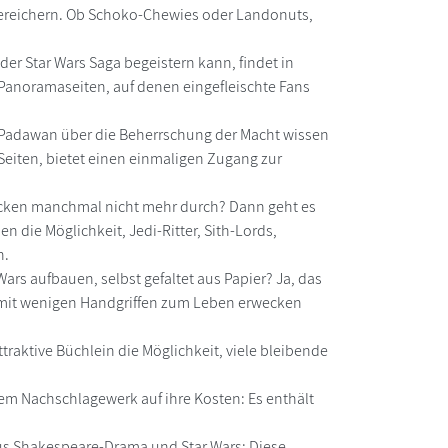
bereichern. Ob Schoko-Chewies oder Landonuts,
der Star Wars Saga begeistern kann, findet in
 Panoramaseiten, auf denen eingefleischte Fans
n Padawan über die Beherrschung der Macht wissen
eiten, bietet einen einmaligen Zugang zur
blicken manchmal nicht mehr durch? Dann geht es
n die Möglichkeit, Jedi-Ritter, Sith-Lords,
n.
rs aufbauen, selbst gefaltet aus Papier? Ja, das
ren mit wenigen Handgriffen zum Leben erwecken
traktive Büchlein die Möglichkeit, viele bleibende
m Nachschlagewerk auf ihre Kosten: Es enthält
aus Shakespeare-Drama und Star Wars: Diese