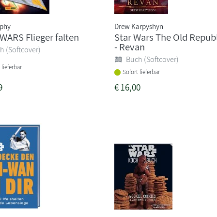
rphy
Drew Karpyshyn
WARS Flieger falten
Star Wars The Old Republ
- Revan
h (Softcover)
Buch (Softcover)
 lieferbar
Sofort lieferbar
9
€
16,00