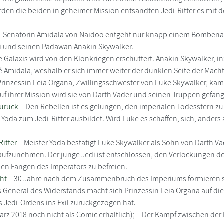
den die beiden in geheimer Mission entsandten Jedi-Ritter es mit d
 Senatorin Amidala von Naidoo entgeht nur knapp einem Bombenans
bi und seinen Padawan Anakin Skywalker.
e Galaxis wird von den Klonkriegen erschüttert. Anakin Skywalker, i
Amidala, weshalb er sich immer weiter der dunklen Seite der Macht
Prinzessin Leia Organa, Zwillingsschwester von Luke Skywalker, k
 Auf ihrer Mission wird sie von Darth Vader und seinen Truppen gef
zurück
– Den Rebellen ist es gelungen, den imperialen Todesstern zu 
 Yoda zum Jedi-Ritter ausbildet. Wird Luke es schaffen, sich, anders
Ritter
– Meister Yoda bestätigt Luke Skywalker als Sohn von Darth Va
 aufzunehmen. Der junge Jedi ist entschlossen, den Verlockungen d
den Fängen des Imperators zu befreien.
cht
– 30 Jahre nach dem Zusammenbruch des Imperiums formieren si
 General des Widerstands macht sich Prinzessin Leia Organa auf di
 Jedi-Ordens ins Exil zurückgezogen hat.
ärz 2018 noch nicht als Comic erhältlich); – Der Kampf zwischen der