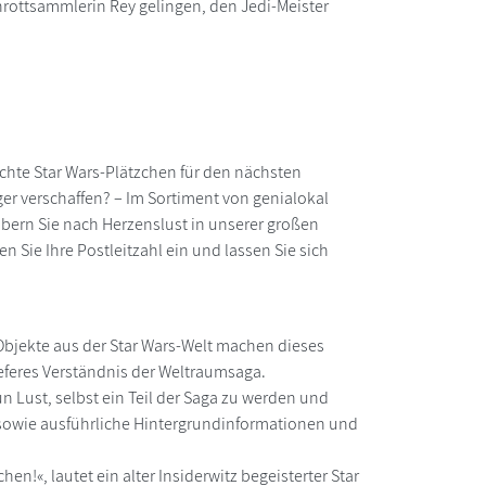
hrottsammlerin Rey gelingen, den Jedi-Meister
echte Star Wars-Plätzchen für den nächsten
er verschaffen? – Im Sortiment von genialokal
öbern Sie nach Herzenslust in unserer großen
n Sie Ihre Postleitzahl ein und lassen Sie sich
Objekte aus der Star Wars-Welt machen dieses
ieferes Verständnis der Weltraumsaga.
 Lust, selbst ein Teil der Saga zu werden und
n sowie ausführliche Hintergrundinformationen und
n!«, lautet ein alter Insiderwitz begeisterter Star