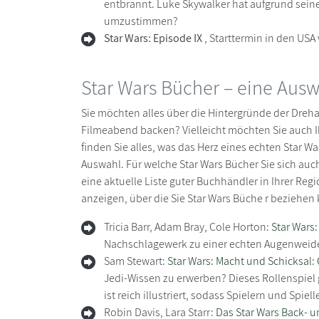
entbrannt. Luke Skywalker hat aufgrund seine
umzustimmen?
Star Wars: Episode IX
, Starttermin in den USA
Star Wars Bücher – eine Aus
Sie möchten alles über die Hintergründe der Dreha
Filmeabend backen? Vielleicht möchten Sie auch I
finden Sie alles, was das Herz eines echten Star 
Auswahl. Für welche Star Wars Bücher Sie sich auch 
eine aktuelle Liste guter Buchhändler in Ihrer Reg
anzeigen, über die Sie Star Wars Büche r beziehe
Tricia Barr, Adam Bray, Cole Horton:
Star Wars:
Nachschlagewerk zu einer echten Augenweide. 
Sam Stewart:
Star Wars: Macht und Schicksal:
Jedi-Wissen zu erwerben? Dieses Rollenspiel 
ist reich illustriert, sodass Spielern und Spiell
Robin Davis, Lara Starr:
Das Star Wars Back- 