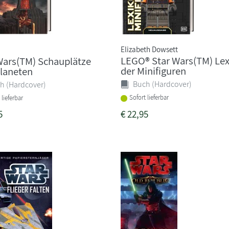
Elizabeth Dowsett
LEGO® Star Wars(TM) Le
Wars(TM) Schauplätze
der Minifiguren
laneten
Buch (Hardcover)
h (Hardcover)
Sofort lieferbar
 lieferbar
5
€
22,95