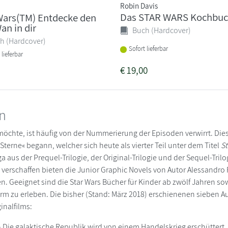
Robin Davis
Das STAR WARS Kochbu
Wars(TM) Entdecke den
an in dir
Buch (Hardcover)
h (Hardcover)
Sofort lieferbar
 lieferbar
€
19,00
en
möchte, ist häufig von der Nummerierung der Episoden verwirrt. Dies
 Sterne« begann, welcher sich heute als vierter Teil unter dem Titel
St
a aus der Prequel-Trilogie, der Original-Trilogie und der Sequel-Trilog
zu verschaffen bieten die Junior Graphic Novels von Autor Alessandr
 Geeignet sind die Star Wars Bücher für Kinder ab zwölf Jahren sowi
orm zu erleben. Die bisher (Stand: März 2018) erschienenen sieben 
inalfilms:
 Die galaktische Republik wird von einem Handelskrieg erschüttert