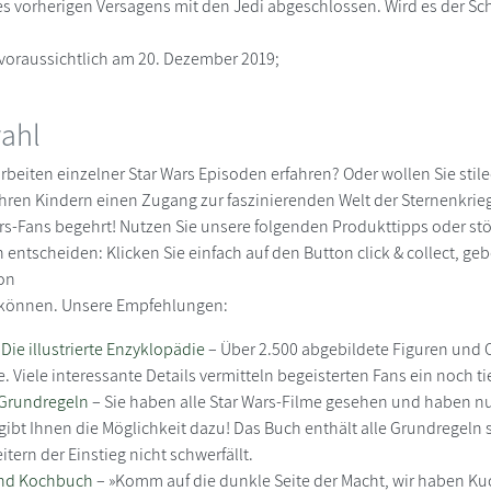
s vorherigen Versagens mit den Jedi abgeschlossen. Wird es der Sc
 voraussichtlich am 20. Dezember 2019;
wahl
rbeiten einzelner Star Wars Episoden erfahren? Oder wollen Sie stil
hren Kindern einen Zugang zur faszinierenden Welt der Sternenkrieg
Wars-Fans begehrt! Nutzen Sie unsere folgenden Produkttipps oder st
entscheiden: Klicken Sie einfach auf den Button click & collect, gebe
ion
n können. Unsere Empfehlungen:
 Die illustrierte Enzyklopädie
– Über 2.500 abgebildete Figuren und 
Viele interessante Details vermitteln begeisterten Fans ein noch t
 Grundregeln
– Sie haben alle Star Wars-Filme gesehen und haben nun
gibt Ihnen die Möglichkeit dazu! Das Buch enthält alle Grundregel
eitern der Einstieg nicht schwerfällt.
und Kochbuch
– »Komm auf die dunkle Seite der Macht, wir haben Kuche