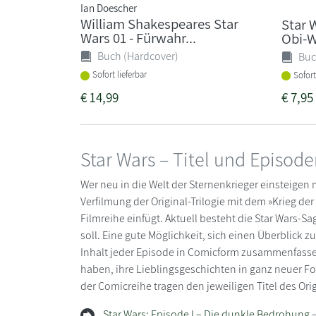
Ian Doescher
William Shakespeares Star
Star 
Wars 01 - Fürwahr...
Obi-W
Buch (Hardcover)
Buc
Sofort lieferbar
Sofort
€
14,99
€
7,95
Star Wars – Titel und Episod
Wer neu in die Welt der Sternenkrieger einsteigen 
Verfilmung der Original-Trilogie mit dem »Krieg der
Filmreihe einfügt. Aktuell besteht die Star Wars-Sag
soll. Eine gute Möglichkeit, sich einen Überblick 
Inhalt jeder Episode in Comicform zusammenfassen.
haben, ihre Lieblingsgeschichten in ganz neuer F
der Comicreihe tragen den jeweiligen Titel des Orig
Star Wars: Episode I – Die dunkle Bedrohung
–