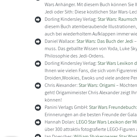
Wars Anhänger. Mit diesem Buch können Sie I
Jedi oder Sith: Diese köstlichen Star Wars-L
Dorling Kindersley Verlag:
Star Wars: Raumsch
diesem Buch atemberaubende Illustrationen, d
auch bei wiederholtem Aufklappen immer wie
Daniel Wallace:
Star Wars: Das Buch der Jedi
–
muss. Das geballte Wissen von Yoda, Luke Sk
Philosophie des Jedi-Ordens.
Dorling Kindersley Verlag:
Star Wars Lexikon 
Ihnen wie vielen Fans, die sich vom Figurenre
Droiden,Wookies, Ewoks und viele andere Per
Chris Alexander:
Star Wars: Origami
– Möchten 
geht! Origamimeister Chris Alexander zeigt Ih
können!
Panini Verlags GmbH:
Star Wars Freundebuch
Erinnerungen an die besten Freunde der Gal
Hannah Dolan:
LEGO Star Wars Lexikon der Mi
über 300 attraktiv fotografierte LEGO-Figure
Ian Doescher:
William Shakespeares Star Wars