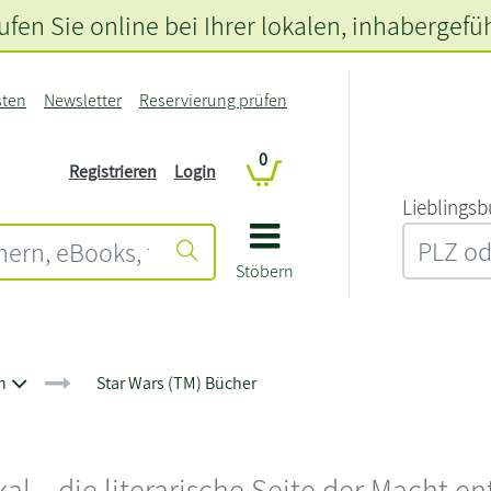
fen Sie online bei Ihrer lokalen
, inhabergefü
sten
Newsletter
Reservierung prüfen
0
Registrieren
Login
L‍i‍e‍b‍l‍i‍n‍g‍s‍b
Stöbern
n
Star Wars (TM) Bücher
al – die literarische Seite der Macht e