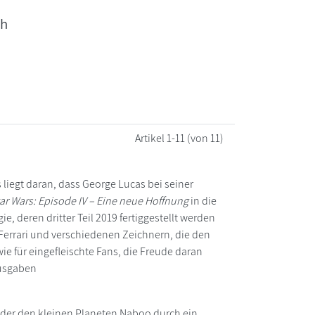
ch
Artikel
1-11
(von 11)
 liegt daran, dass George Lucas bei seiner
ar Wars: Episode IV – Eine neue Hoffnung
in die
ie, deren dritter Teil 2019 fertiggestellt werden
o Ferrari und verschiedenen Zeichnern, die den
e für eingefleischte Fans, die Freude daran
Ausgaben
, der den kleinen Planeten Naboo durch ein