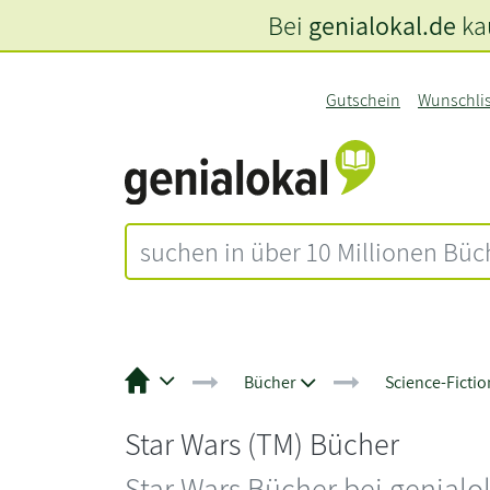
Bei
genialokal.de
kau
Gutschein
Wunschli
Bücher
Science-Fictio
Star Wars (TM) Bücher
Star Wars Bücher bei genialok