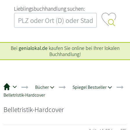
L‍i‍e‍b‍l‍i‍n‍g‍s‍b‍u‍c‍h‍h‍a‍n‍d‍l‍u‍n‍g‍ ‍s‍u‍c‍h‍e‍n‍:‍
Bei
genialokal.de
kaufen Sie online bei Ihrer lokalen
Buchhandlung!
Bücher
Spiegel Bestseller
Belletristik-Hardcover
Belletristik-Hardcover