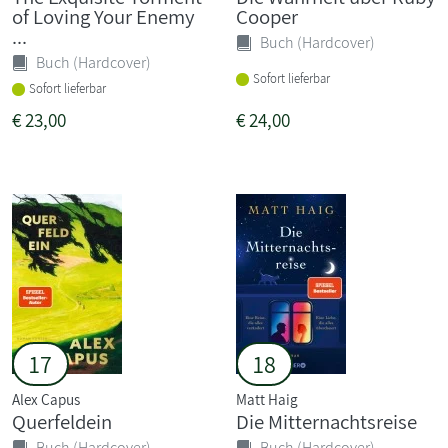
of Loving Your Enemy
Cooper
...
Buch (Hardcover)
Buch (Hardcover)
Sofort lieferbar
Sofort lieferbar
€
23,00
€
24,00
17
18
Alex Capus
Matt Haig
Querfeldein
Die Mitternachtsreise
Buch (Hardcover)
Buch (Hardcover)