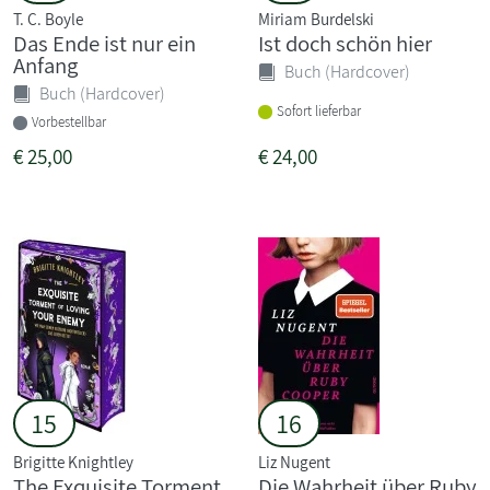
T. C. Boyle
Miriam Burdelski
Das Ende ist nur ein
Ist doch schön hier
Anfang
Buch (Hardcover)
Buch (Hardcover)
Sofort lieferbar
Vorbestellbar
€
25,00
€
24,00
15
16
Brigitte Knightley
Liz Nugent
The Exquisite Torment
Die Wahrheit über Ruby