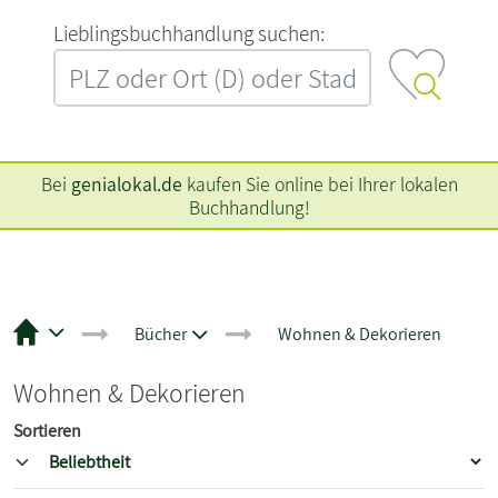
L‍i‍e‍b‍l‍i‍n‍g‍s‍b‍u‍c‍h‍h‍a‍n‍d‍l‍u‍n‍g‍ ‍s‍u‍c‍h‍e‍n‍:‍
Bei
genialokal.de
kaufen Sie online bei Ihrer lokalen
Buchhandlung!
Bücher
Wohnen & Dekorieren
Wohnen & Dekorieren
Sortieren