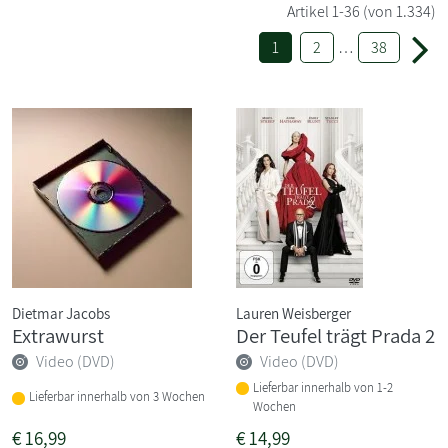
Artikel
1-36
(von 1.334)
1
2
…
38
Dietmar Jacobs
Lauren Weisberger
Extrawurst
Der Teufel trägt Prada 2
Video (DVD)
Video (DVD)
Lieferbar innerhalb von 1-2
Lieferbar innerhalb von 3 Wochen
Wochen
€
16,99
€
14,99