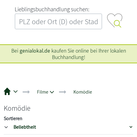
L‍i‍e‍b‍l‍i‍n‍g‍s‍b‍u‍c‍h‍h‍a‍n‍d‍l‍u‍n‍g‍ ‍s‍u‍c‍h‍e‍n‍:‍
Bei
genialokal.de
kaufen Sie online bei Ihrer lokalen
Buchhandlung!
Filme
Komödie
Komödie
Sortieren