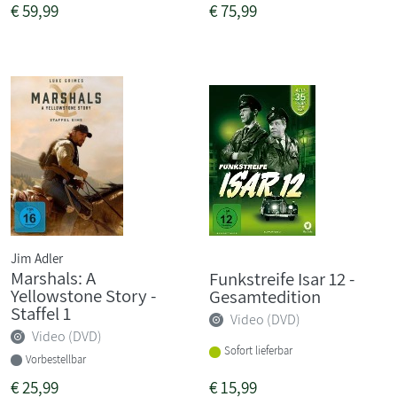
€
59,99
€
75,99
Jim Adler
Marshals: A
Funkstreife Isar 12 -
Yellowstone Story -
Gesamtedition
Staffel 1
Video (DVD)
Video (DVD)
Sofort lieferbar
Vorbestellbar
€
25,99
€
15,99