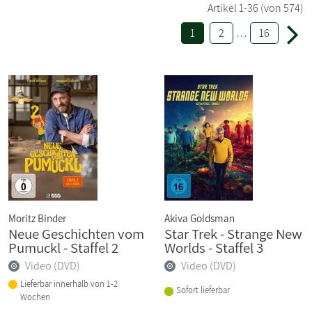
Artikel
1-36
(von 574)
1
2
…
16
Moritz Binder
Akiva Goldsman
Neue Geschichten vom
Star Trek - Strange New
Pumuckl - Staffel 2
Worlds - Staffel 3
Video (DVD)
Video (DVD)
Lieferbar innerhalb von 1-2
Sofort lieferbar
Wochen