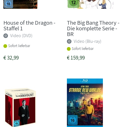
House of the Dragon -
The Big Bang Theory -
Staffel 1
Die komplette Serie -
BR
Video (DVD)
Video (Blu-ray)
Sofort lieferbar
Sofort lieferbar
€
32,99
€
159,99