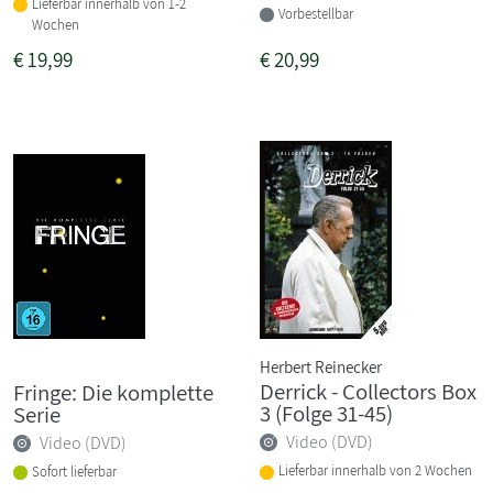
Lieferbar innerhalb von 1-2
Vorbestellbar
Wochen
€
19,99
€
20,99
Herbert Reinecker
Derrick - Collectors Box
Fringe: Die komplette
3 (Folge 31-45)
Serie
Video (DVD)
Video (DVD)
Lieferbar innerhalb von 2 Wochen
Sofort lieferbar