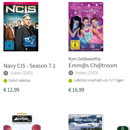
Kym Goldsworthy
Emm@s Ch@troom
Navy CIS - Season 7.1
Video (DVD)
Video (DVD)
Lieferbar innerhalb von 5-7 Tagen
Sofort lieferbar
€
12,99
€
16,99