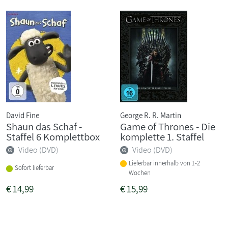
David Fine
George R. R. Martin
Shaun das Schaf -
Game of Thrones - Die
Staffel 6 Komplettbox
komplette 1. Staffel
Video (DVD)
Video (DVD)
Lieferbar innerhalb von 1-2
Sofort lieferbar
Wochen
€
14,99
€
15,99