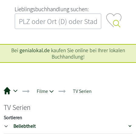
L‍i‍e‍b‍l‍i‍n‍g‍s‍b‍u‍c‍h‍h‍a‍n‍d‍l‍u‍n‍g‍ ‍s‍u‍c‍h‍e‍n‍:‍
Bei
genialokal.de
kaufen Sie online bei Ihrer lokalen
Buchhandlung!
Filme
TV Serien
TV Serien
Sortieren