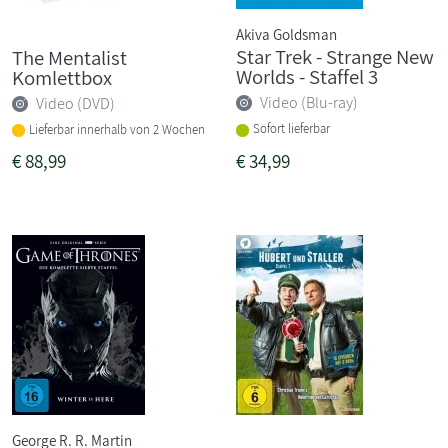
Akiva Goldsman
Star Trek - Strange New
The Mentalist
Worlds - Staffel 3
Komlettbox
Video (Blu-ray)
Video (DVD)
Sofort lieferbar
Lieferbar innerhalb von 2 Wochen
€
88,99
€
34,99
George R. R. Martin