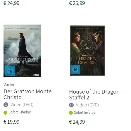
€
24,99
€
25,99
Various
Der Graf von Monte
House of the Dragon -
Christo
Staffel 2
Video (DVD)
Video (DVD)
Sofort lieferbar
Sofort lieferbar
€
19,99
€
24,99