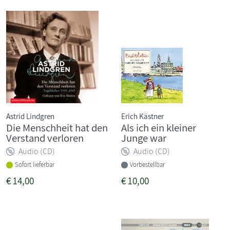
Astrid Lindgren
Erich Kästner
Die Menschheit hat den
Als ich ein kleiner
Verstand verloren
Junge war
Audio (CD)
Audio (CD)
Sofort lieferbar
Vorbestellbar
€
14,00
€
10,00