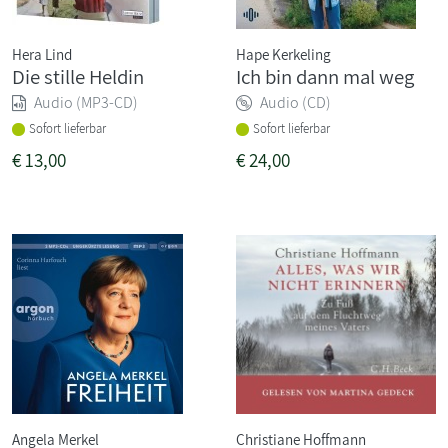
Hera Lind
Hape Kerkeling
Die stille Heldin
Ich bin dann mal weg
Audio (MP3-CD)
Audio (CD)
Sofort lieferbar
Sofort lieferbar
€
13,00
€
24,00
Angela Merkel
Christiane Hoffmann