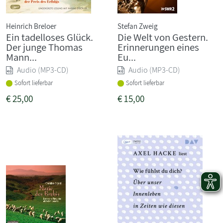
Heinrich Breloer
Stefan Zweig
Ein tadelloses Glück.
Die Welt von Gestern.
Der junge Thomas
Erinnerungen eines
Mann...
Eu...
Audio (MP3-CD)
Audio (MP3-CD)
Sofort lieferbar
Sofort lieferbar
€
25,00
€
15,00