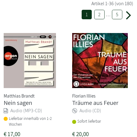
Artikel
1-36
(von 180)
1
2
…
5
Matthias Brandt
Florian Illies
Nein sagen
Träume aus Feuer
Audio (MP3-CD)
Audio (CD)
Lieferbar innerhalb von 1-2
Sofort lieferbar
Wochen
€
17,00
€
20,00