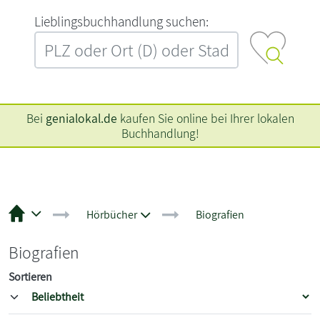
L‍i‍e‍b‍l‍i‍n‍g‍s‍b‍u‍c‍h‍h‍a‍n‍d‍l‍u‍n‍g‍ ‍s‍u‍c‍h‍e‍n‍:‍
Bei
genialokal.de
kaufen Sie online bei Ihrer lokalen
Buchhandlung!
Hörbücher
Biografien
Biografien
Sortieren