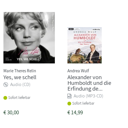
Marie Theres Relin
Andrea Wulf
Yes, we schell
Alexander von
Humboldt und die
Audio (CD)
Erfindung de...
Audio (MP3-CD)
Sofort lieferbar
Sofort lieferbar
€
30,00
€
14,99