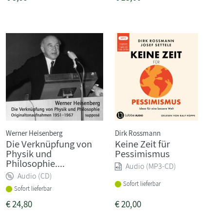
Werner Heisenberg
Dirk Rossmann
Die Verknüpfung von
Keine Zeit für
Physik und
Pessimismus
Philosophie....
Audio (MP3-CD)
Audio (CD)
Sofort lieferbar
Sofort lieferbar
€
24,80
€
20,00