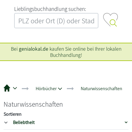
L‍i‍e‍b‍l‍i‍n‍g‍s‍b‍u‍c‍h‍h‍a‍n‍d‍l‍u‍n‍g‍ ‍s‍u‍c‍h‍e‍n‍:‍
Bei
genialokal.de
kaufen Sie online bei Ihrer lokalen
Buchhandlung!
Hörbücher
Naturwissenschaften
Naturwissenschaften
Sortieren