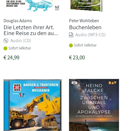
Douglas Adams
Peter Wohlleben
Die Letzten ihrer Art.
Buchenleben
Eine Reise zu den au...
Audio (MP3-CD)
Audio (CD)
Sofort lieferbar
Sofort lieferbar
€
24,99
€
23,00