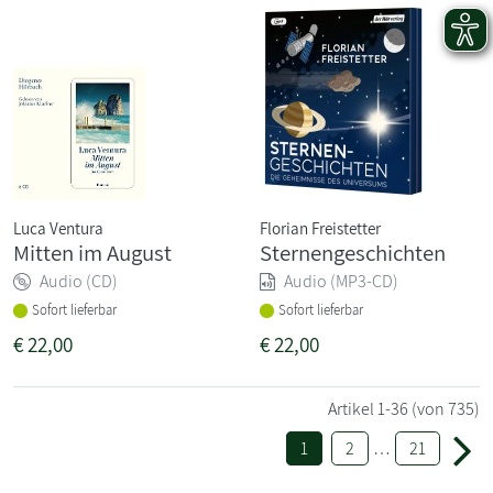
Luca Ventura
Florian Freistetter
Mitten im August
Sternengeschichten
Audio (CD)
Audio (MP3-CD)
Sofort lieferbar
Sofort lieferbar
€
22,00
€
22,00
Artikel
1-36
(von 735)
1
2
…
21