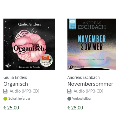
Giulia Enders
Andreas Eschbach
Organisch
Novembersommer
Audio (MP3-CD)
Audio (MP3-CD)
Sofort lieferbar
Vorbestellbar
€
25,00
€
28,00